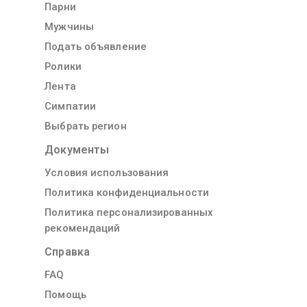
Парни
Мужчины
Подать объявление
Ролики
Лента
Симпатии
Выбрать регион
Документы
Условия использования
Политика конфиденциальности
Политика персонализированных
рекомендаций
Справка
FAQ
Помощь