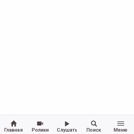
Главная
Ролики
Слушать
Поиск
Меню