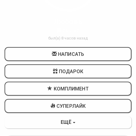
Любовь
59 Лет
был(а) 8 часов назад
НАПИСАТЬ
ПОДАРОК
KОМПЛИМЕНТ
СУПЕРЛАЙК
ЕЩЁ