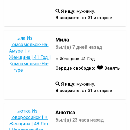
Я ищу:
мужчину.
В возрасте:
от 31 и старше
Мила
был(а) 7 дней назад
♀ Женщина. 41 Год.
❤️
Сердце свободно:
Занять
Я ищу:
мужчину.
В возрасте:
от 31 и старше
Анютка
был(а) 23 часа назад