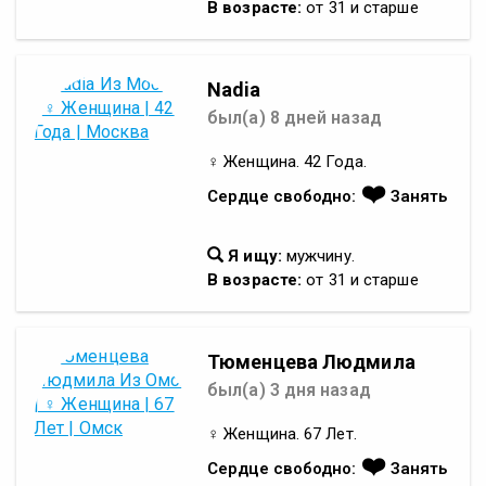
В возрасте:
от 31 и старше
Nadia
был(а) 8 дней назад
♀ Женщина. 42 Года.
❤️
Сердце свободно:
Занять
Я ищу:
мужчину.
В возрасте:
от 31 и старше
Тюменцева Людмила
был(а) 3 дня назад
♀ Женщина. 67 Лет.
❤️
Сердце свободно:
Занять