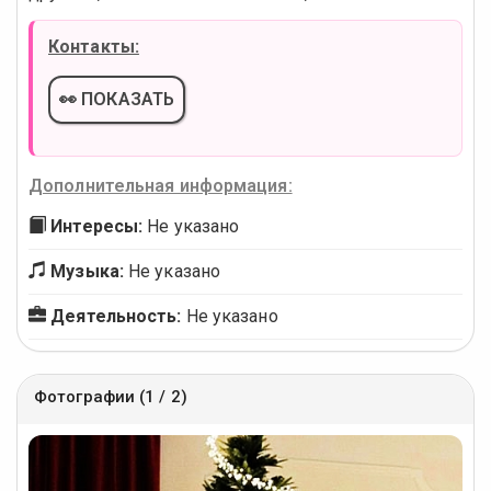
Контакты:
👀 ПОКАЗАТЬ
Дополнительная информация:
Интересы:
Не указано
Музыка:
Не указано
Деятельность:
Не указано
Фотографии (1 / 2)