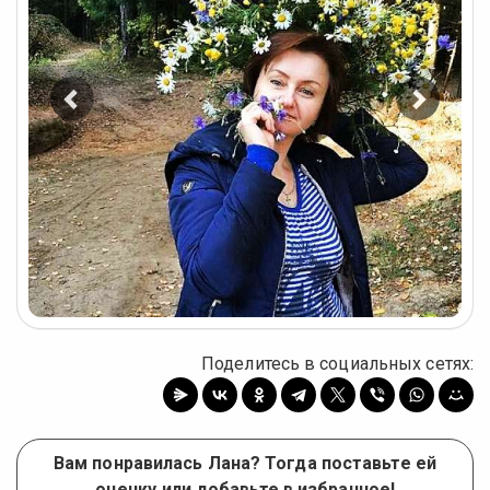
Предыдущее
Следу
фото
фото
Поделитесь в социальных сетях:
Вам понравилась Лана? Тогда поставьте ей
оценку или добавьте в избранное!