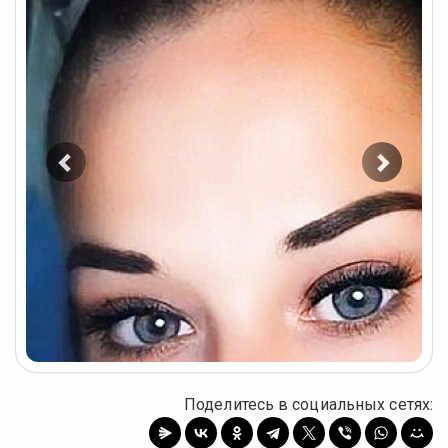
Предыдущее
Следу
фото
фото
Поделитесь в социальных сетях: