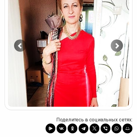
Предыдущее
Следу
фото
фото
Поделитесь в социальных сетях: