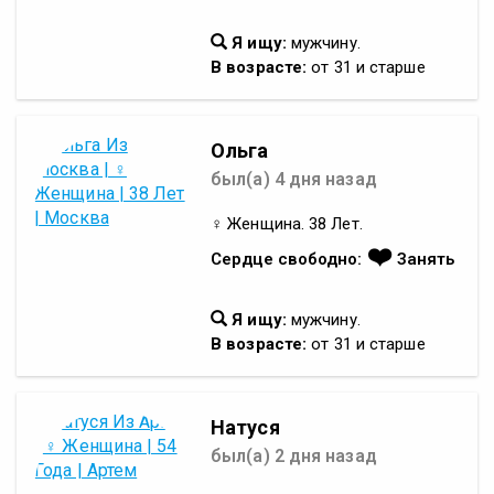
Я ищу:
мужчину.
В возрасте:
от 31 и старше
Ольга
был(а) 4 дня назад
♀ Женщина. 38 Лет.
❤️
Сердце свободно:
Занять
Я ищу:
мужчину.
В возрасте:
от 31 и старше
Натуся
был(а) 2 дня назад