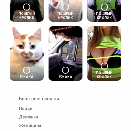
ПОШЛЫЙ
ПОШЛЫЙ
ПОШЛЫЙ
КРОЛИК
КРОЛИК
КРОЛИК
ПОШЛЫЙ
РЖАКА
РЖАКА
КРОЛИК
Быстрые ссылки
Поиск
Девушки
Женщины