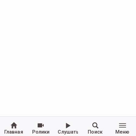
Главная
Ролики
Слушать
Поиск
Меню