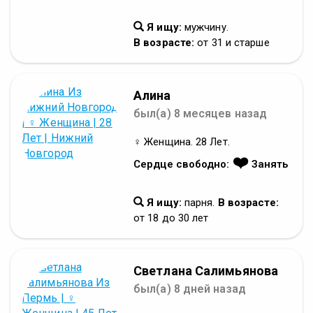
Я ищу:
мужчину.
В возрасте:
от 31 и старше
Алина
был(а) 8 месяцев назад
♀ Женщина. 28 Лет.
❤️
Сердце свободно:
Занять
Я ищу:
парня.
В возрасте:
от 18 до 30 лет
Светлана Салимьянова
был(а) 8 дней назад