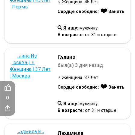
♀ Женщина. 45 Лет.
❤️
Сердце свободно:
Занять
Я ищу:
мужчину.
В возрасте:
от 31 и старше
Галина
был(а) 3 дня назад
♀ Женщина. 37 Лет.
❤️
Сердце свободно:
Занять
0
Я ищу:
мужчину.
В возрасте:
от 31 и старше
Людмила