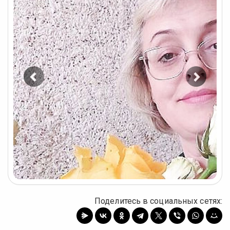
Предыдущее
Следу
фото
фото
Поделитесь в социальных сетях: