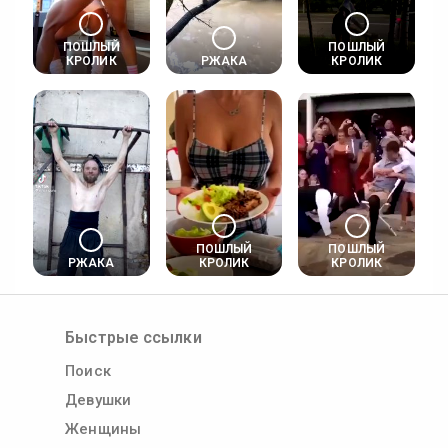
ПОШЛЫЙ
ПОШЛЫЙ
КРОЛИК
РЖАКА
КРОЛИК
ПОШЛЫЙ
ПОШЛЫЙ
РЖАКА
КРОЛИК
КРОЛИК
Быстрые ссылки
Поиск
Девушки
Женщины