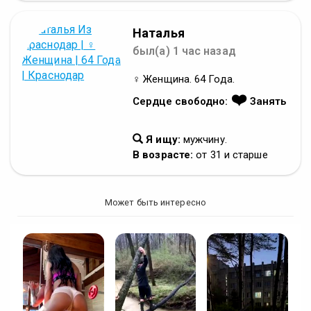
Наталья
был(а) 1 час назад
♀ Женщина. 64 Года.
❤️
Сердце свободно:
Занять
Я ищу:
мужчину.
В возрасте:
от 31 и старше
Может быть интересно