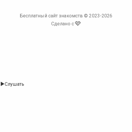
Бесплатный сайт знакомств
© 2023-
2026
🩷
Сделано с
Слушать