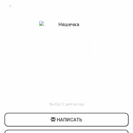
Няшечка
35 Лет
был(а) 2 дня назад
НАПИСАТЬ