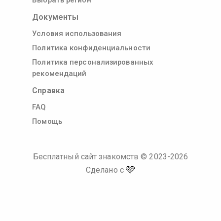
Выбрать регион
Документы
Условия использования
Политика конфиденциальности
Политика персонализированных
рекомендаций
Справка
FAQ
Помощь
Бесплатный сайт знакомств
© 2023-
2026
🩷
Сделано с