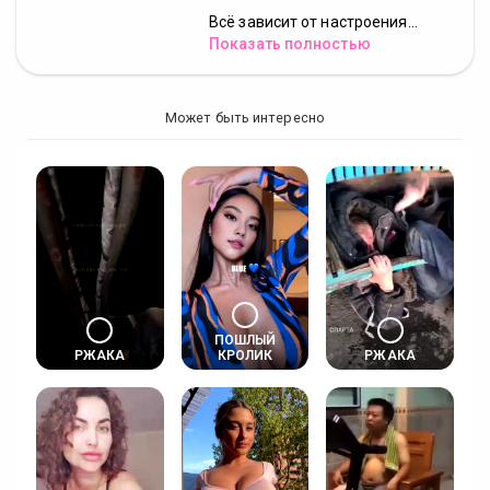
Всё зависит от настроения...
Показать полностью
Может быть интересно
ПОШЛЫЙ
РЖАКА
КРОЛИК
РЖАКА