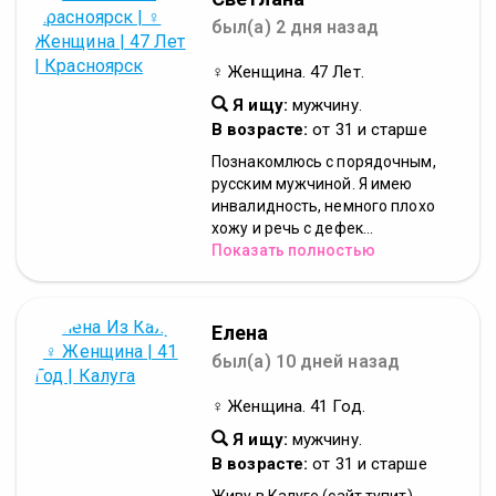
был(а) 2 дня назад
♀ Женщина. 47 Лет.
Я ищу:
мужчину.
В возрасте:
от 31 и старше
Познакомлюсь с порядочным,
русским мужчиной. Я имею
инвалидность, немного плохо
хожу и речь с дефек...
Показать полностью
Елена
был(а) 10 дней назад
♀ Женщина. 41 Год.
Я ищу:
мужчину.
В возрасте:
от 31 и старше