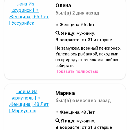
Олена
был(а) 2 дня назад
♀ Женщина. 65 Лет.
Я ищу:
мужчину.
В возрасте:
от 31 и старше
Не замужем, военный пенсионер.
Увлекаюсь рыбалкой, походами
на природу с ночевками, люблю
собирать...
Показать полностью
Марина
был(а) 6 месяцев назад
♀ Женщина. 48 Лет.
Я ищу:
мужчину.
В возрасте:
от 31 и старше