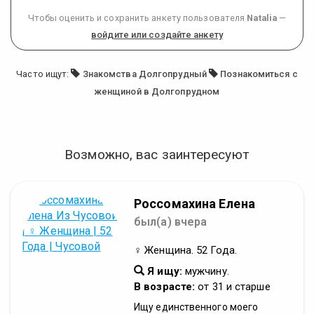
Чтобы оценить и сохранить анкету пользователя
Natalia
—
войдите или создайте анкету
Часто ищут:
Знакомства Долгопрудный
Познакомиться с
женщиной в Долгопрудном
Возможно, вас заинтересуют
Россомахина Елена
был(а) вчера
♀ Женщина. 52 Года.
Я ищу:
мужчину.
В возрасте:
от 31 и старше
Ищу единственного моего