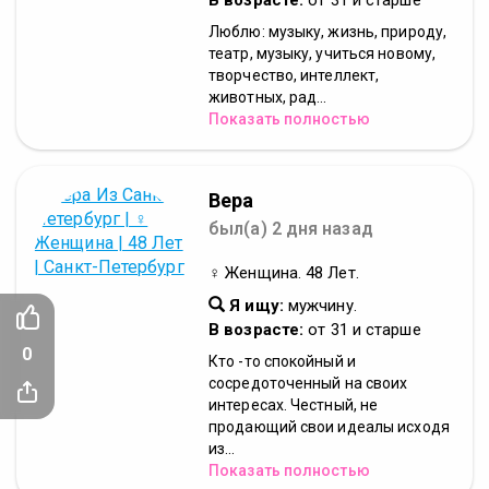
В возрасте:
от 31 и старше
Люблю: музыку, жизнь, природу,
театр, музыку, учиться новому,
творчество, интеллект,
животных, рад...
Показать полностью
Вера
был(а) 2 дня назад
♀ Женщина. 48 Лет.
Я ищу:
мужчину.
В возрасте:
от 31 и старше
0
Кто -то спокойный и
сосредоточенный на своих
интересах. Честный, не
продающий свои идеалы исходя
из...
Показать полностью