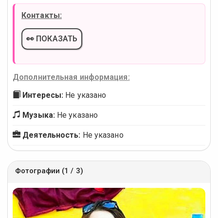
Контакты:
👀 ПОКАЗАТЬ
Дополнительная информация:
Интересы:
Не указано
Музыка:
Не указано
Деятельность:
Не указано
Фотографии (1 / 3)