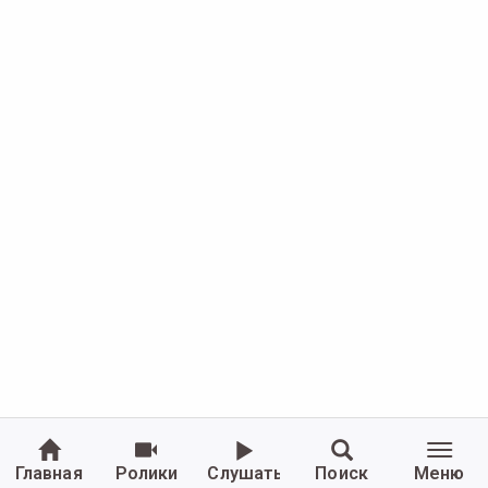
Главная
Ролики
Слушать
Поиск
Меню