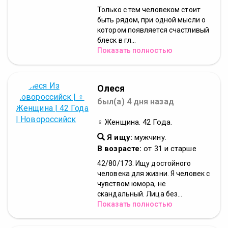
Только с тем человеком стоит
быть рядом, при одной мысли о
котором появляется счастливый
блеск в гл...
Показать полностью
Олеся
был(а) 4 дня назад
♀ Женщина. 42 Года.
Я ищу:
мужчину.
В возрасте:
от 31 и старше
42/80/173. Ищу достойного
человека для жизни. Я человек с
чувством юмора, не
скандальный. Лица без...
Показать полностью