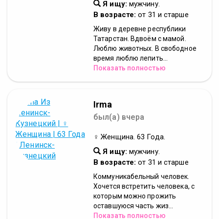
Я ищу:
мужчину.
В возрасте:
от 31 и старше
Живу в деревне республики
Татарстан. Вдвоём с мамой.
Люблю животных. В свободное
время люблю лепить...
Показать полностью
Irma
был(а) вчера
♀ Женщина. 63 Года.
Я ищу:
мужчину.
В возрасте:
от 31 и старше
Коммуникабельный человек.
Хочется встретить человека, с
которым можно прожить
оставшуюся часть жиз...
Показать полностью