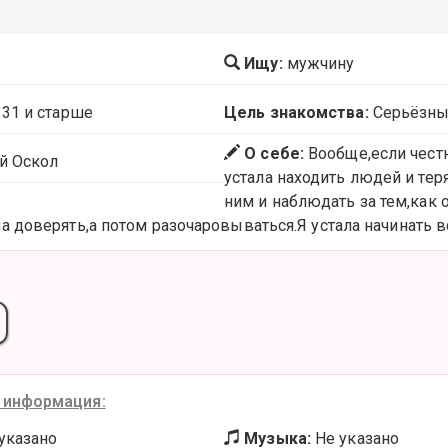
Ищу:
мужчину
 31 и старше
Цель знакомства:
Серьёзны
О себе:
Вообще,если честн
й Оскол
устала находить людей и тер
ним и наблюдать за тем,как 
а доверять,а потом разочаровываться.Я устала начинать в
 информация:
указано
Музыка:
Не указано