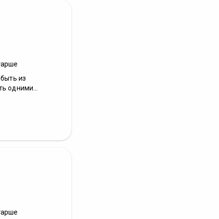
тарше
 быть из
ь одними...
тарше