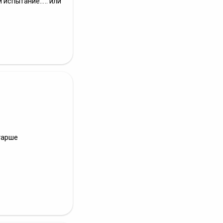
испытание..... или
тарше