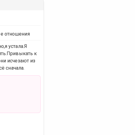
е отношения
о,я устала.Я
ять.Привыкать к
они исчезают из
сё сначала.