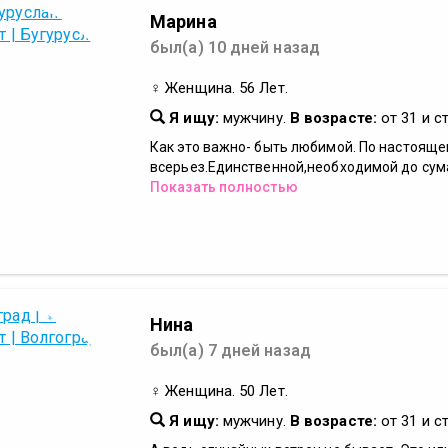
Марина
был(а) 10 дней назад
♀ Женщина. 56 Лет.
Я ищу:
мужчину.
В возрасте:
от 31 и с
Как это важно- быть любимой. По настояще
всерьез.Единственной,необходимой до сумас
Показать полностью
Нина
был(а) 7 дней назад
♀ Женщина. 50 Лет.
Я ищу:
мужчину.
В возрасте:
от 31 и с