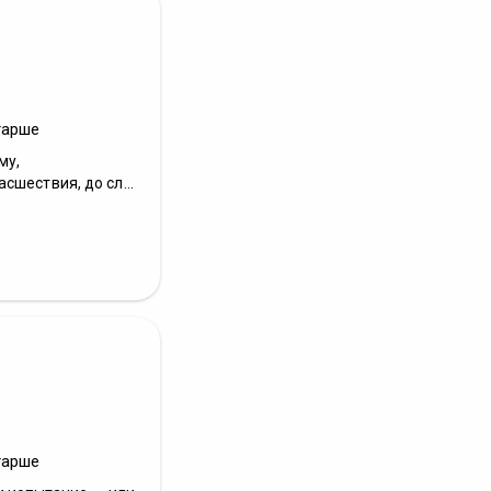
тарше
му,
шествия, до сл...
тарше