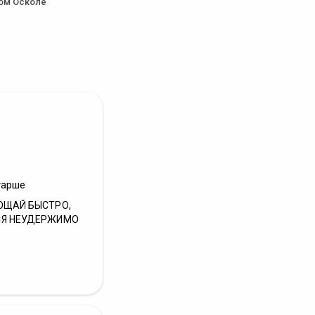
ром Осколе
тарше
ОЩАЙ БЫСТРО,
СЯ НЕУДЕРЖИМО