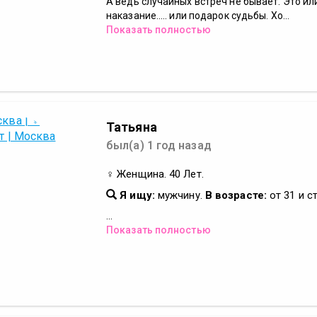
А ведь случайных встреч не бывает. Это или 
наказание..... или подарок судьбы. Хо...
Показать полностью
Татьяна
был(а) 1 год назад
♀ Женщина. 40 Лет.
Я ищу:
мужчину.
В возрасте:
от 31 и с
...
Показать полностью