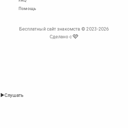
FAQ
Помощь
Бесплатный сайт знакомств
© 2023-
2026
🩷
Сделано с
Слушать