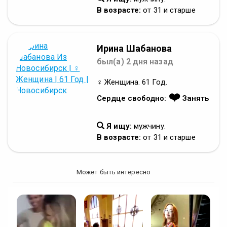
В возрасте:
от 31 и старше
Ирина Шабанова
был(а) 2 дня назад
♀ Женщина. 61 Год.
❤️
Сердце свободно:
Занять
Я ищу:
мужчину.
В возрасте:
от 31 и старше
Может быть интересно