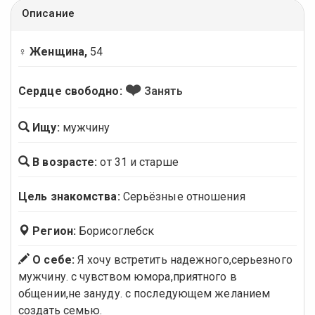
Описание
♀ Женщина,
54
❤️
Сердце свободно:
Занять
Ищу:
мужчину
В возрасте:
от 31 и старше
Цель знакомства:
Серьёзные отношения
Регион:
Борисоглебск
О себе:
Я хочу встретить надежного,серьезного
мужчину. с чувством юмора,приятного в
общении,не зануду. с последующем желанием
создать семью.