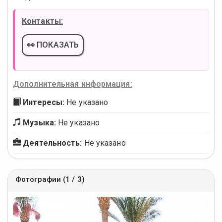
Контакты:
👀 ПОКАЗАТЬ
Дополнительная информация:
Интересы:
Не указано
Музыка:
Не указано
Деятельность:
Не указано
Фотографии (1 / 3)