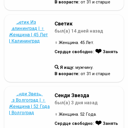
В возрасте:
от 31 и старше
Светик
был(а) 14 дней назад
♀ Женщина. 45 Лет.
❤️
Сердце свободно:
Занять
Я ищу:
мужчину.
В возрасте:
от 31 и старше
Сенди Звезда
был(а) 3 дня назад
♀ Женщина. 52 Года.
❤️
Сердце свободно:
Занять