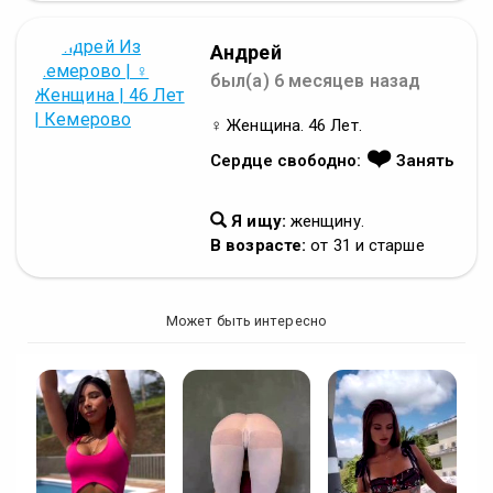
Андрей
был(а) 6 месяцев назад
♀ Женщина. 46 Лет.
❤️
Сердце свободно:
Занять
Я ищу:
женщину.
В возрасте:
от 31 и старше
Может быть интересно