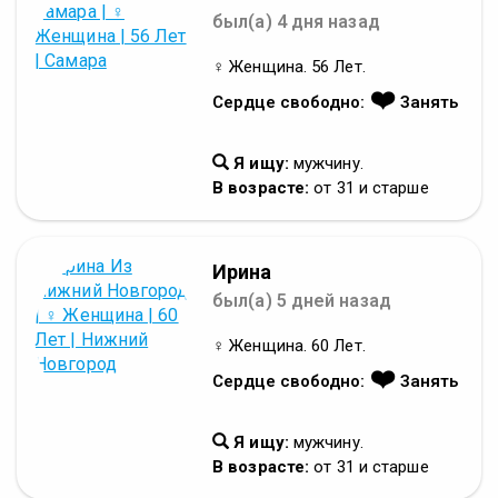
был(а) 4 дня назад
♀ Женщина. 56 Лет.
❤️
Сердце свободно:
Занять
Я ищу:
мужчину.
В возрасте:
от 31 и старше
Ирина
был(а) 5 дней назад
♀ Женщина. 60 Лет.
❤️
Сердце свободно:
Занять
Я ищу:
мужчину.
В возрасте:
от 31 и старше