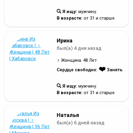
Я ищу:
мужчину.
В возрасте:
от 31 и старше
Ирина
был(а) 4 дня назад
♀ Женщина. 48 Лет.
❤️
Сердце свободно:
Занять
Я ищу:
мужчину.
В возрасте:
от 31 и старше
Наталья
был(а) 6 дней назад