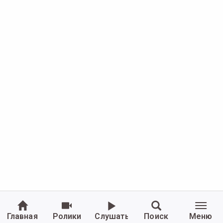
Главная
Ролики
Слушать
Поиск
Меню