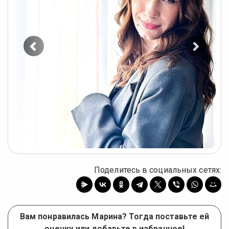
Предыдущее
Следу
фото
фото
Поделитесь в социальных сетях:
Вам понравилась Марина? Тогда поставьте ей
оценку или добавьте в избранное!