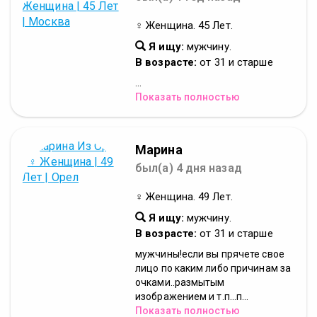
♀ Женщина. 45 Лет.
Я ищу:
мужчину.
В возрасте:
от 31 и старше
...
Показать полностью
Марина
был(а) 4 дня назад
♀ Женщина. 49 Лет.
Я ищу:
мужчину.
В возрасте:
от 31 и старше
мужчины!если вы прячете свое
лицо по каким либо причинам за
очками..размытым
изображением и т.п...п...
Показать полностью