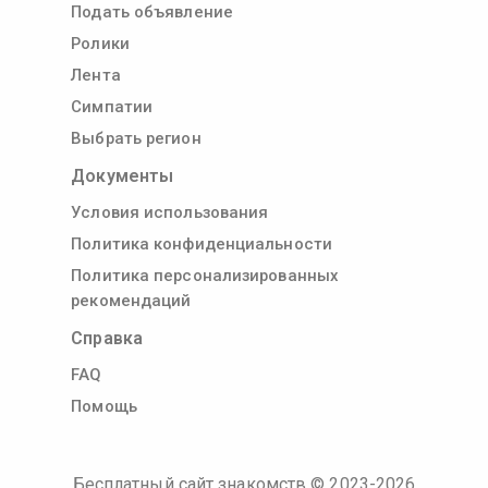
Подать объявление
Ролики
Лента
Симпатии
Выбрать регион
Документы
Условия использования
Политика конфиденциальности
Политика персонализированных
рекомендаций
Справка
FAQ
Помощь
Бесплатный сайт знакомств
© 2023-
2026