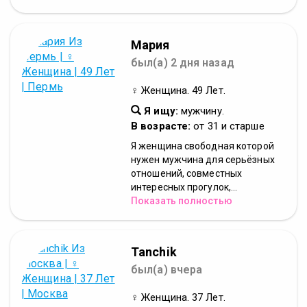
Мария
был(а) 2 дня назад
♀ Женщина. 49 Лет.
Я ищу:
мужчину.
В возрасте:
от 31 и старше
Я женщина свободная которой
нужен мужчина для серьёзных
отношений, совместных
интересных прогулок,...
Показать полностью
Tanchik
был(а) вчера
♀ Женщина. 37 Лет.