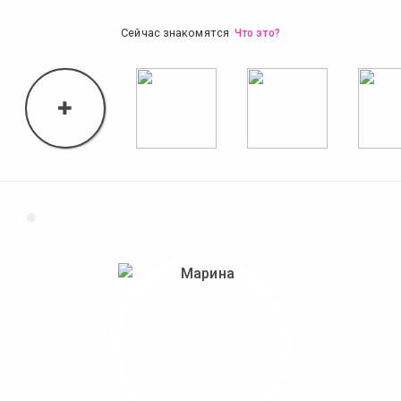
Сейчас знакомятся
Что это?