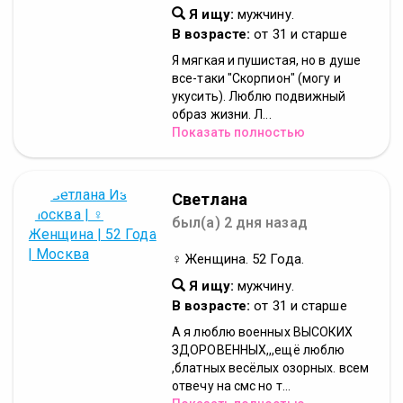
Я ищу:
мужчину.
В возрасте:
от 31 и старше
Я мягкая и пушистая, но в душе
все-таки "Скорпион" (могу и
укусить). Люблю подвижный
образ жизни. Л...
Показать полностью
Светлана
был(а) 2 дня назад
♀ Женщина. 52 Года.
Я ищу:
мужчину.
В возрасте:
от 31 и старше
А я люблю военных ВЫСОКИХ
ЗДОРОВЕННЫХ,,,ещё люблю
,блатных весёлых озорных. всем
отвечу на смс но т...