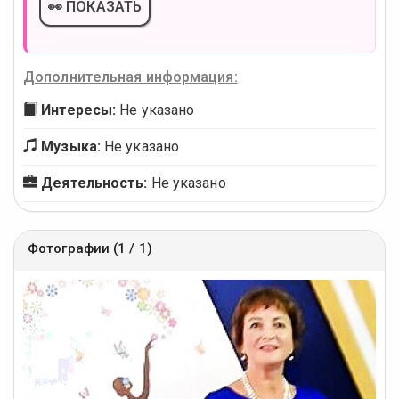
👀 ПОКАЗАТЬ
Дополнительная информация:
Интересы:
Не указано
Музыка:
Не указано
Деятельность:
Не указано
Фотографии (1 / 1)