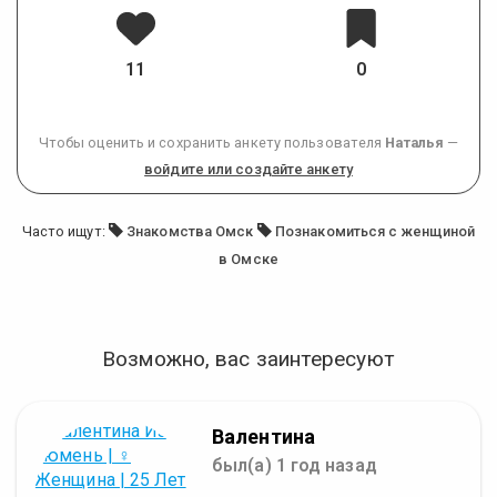
11
0
Чтобы оценить и сохранить анкету пользователя
Наталья
—
войдите или создайте анкету
Часто ищут:
Знакомства Омск
Познакомиться с женщиной
в Омске
Возможно, вас заинтересуют
Валентина
был(а) 1 год назад