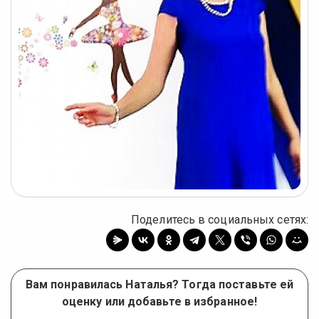
Поделитесь в социальных сетях:
Вам понравилась Наталья? Тогда поставьте ей
оценку или добавьте в избранное!