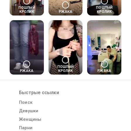
ПОШЛЫЙ
ПОШЛЫЙ
КРОЛИК
РЖАКА
КРОЛИК
ПОШЛЫЙ
РЖАКА
КРОЛИК
РЖАКА
Быстрые ссылки
Поиск
Девушки
Женщины
Парни