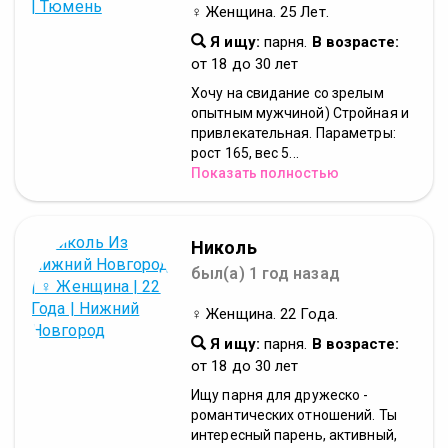
♀ Женщина. 25 Лет.
Я ищу:
парня.
В возрасте:
от 18 до 30 лет
Хочу на свидание со зрелым
опытным мужчиной) Стройная и
привлекательная. Параметры:
рост 165, вес 5...
Показать полностью
Николь
был(а) 1 год назад
♀ Женщина. 22 Года.
Я ищу:
парня.
В возрасте:
от 18 до 30 лет
Ищу парня для дружеско -
романтических отношений. Ты
интересный парень, активный,