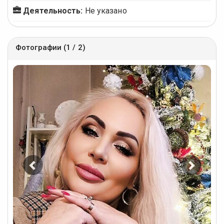
Деятельность:
Не указано
Фотографии (1 / 2)
Предыдущее
Следу
фото
фото