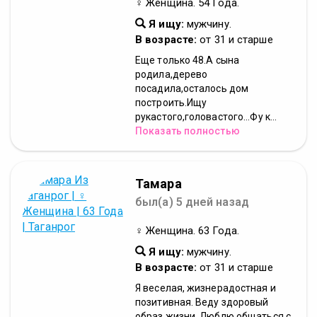
♀ Женщина. 54 Года.
Я ищу:
мужчину.
В возрасте:
от 31 и старше
Еще только 48.А сына
родила,дерево
посадила,осталось дом
построить.Ищу
рукастого,головастого...Фу к...
Показать полностью
Тамара
был(а) 5 дней назад
♀ Женщина. 63 Года.
Я ищу:
мужчину.
В возрасте:
от 31 и старше
Я веселая, жизнерадостная и
позитивная. Веду здоровый
образ жизни. Люблю общаться с