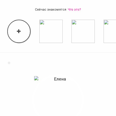
Сейчас знакомятся
Что это?