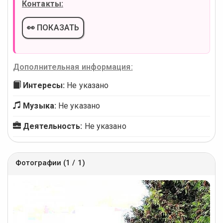
Контакты:
👀 ПОКАЗАТЬ
Дополнительная информация:
Интересы:
Не указано
Музыка:
Не указано
Деятельность:
Не указано
Фотографии (1 / 1)