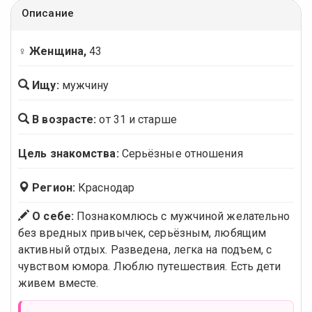
Описание
♀ Женщина,
43
Ищу:
мужчину
В возрасте:
от 31 и старше
Цель знакомства:
Серьёзные отношения
Регион:
Краснодар
О себе:
Познакомлюсь с мужчиной желательно
без вредных привычек, серьёзным, любящим
активный отдых. Разведена, легка на подъем, с
чувством юмора. Люблю путешествия. Есть дети
живем вместе.