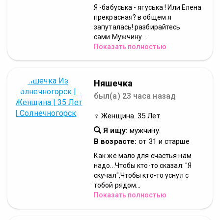
Я -бабуська - ягуська ! Или Елена
прекрасная? в общем я
запуталась! разбирайтесь
сами.Мужчину...
Показать полностью
Няшечка
был(а) 23 часа назад
♀ Женщина. 35 Лет.
Я ищу:
мужчину.
В возрасте:
от 31 и старше
Как же мало для счастья нам
надо...Чтобы кто-то сказал: "Я
скучал",Чтобы кто-то уснул с
тобой рядом...
Показать полностью