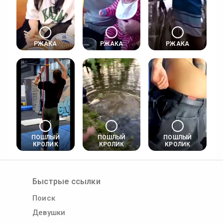
РЖАКА
РЖАКА
РЖАКА
ПОШЛЫЙ
ПОШЛЫЙ
ПОШЛЫЙ
КРОЛИК
КРОЛИК
КРОЛИК
Быстрые ссылки
Поиск
Девушки