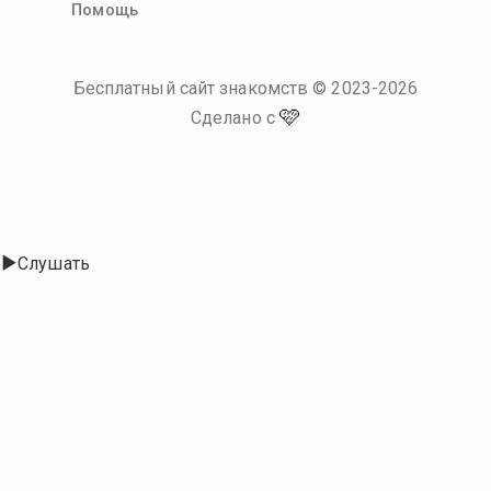
Помощь
Бесплатный сайт знакомств
© 2023-
2026
🩷
Сделано с
Слушать