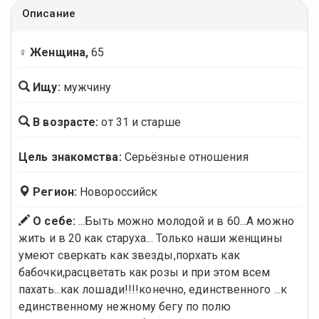
Описание
♀ Женщина,
65
Ищу:
мужчину
В возрасте:
от 31 и старше
Цель знакомства:
Серьёзные отношения
Регион:
Новороссийск
О себе:
...Быть можно молодой и в 60...А можно
жить и в 20 как старуха... Только наши женщины
умеют сверкать как звезды,порхать как
бабочки,расцветать как розы и при этом всем
пахать...как лошади!!!!конечно, единственного ...к
единственному нежному бегу по полю