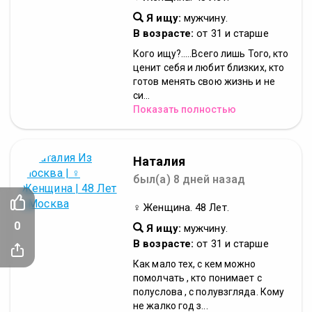
Я ищу:
мужчину.
В возрасте:
от 31 и старше
Кого ищу?.....Всего лишь Того, кто
ценит себя и любит близких, кто
готов менять свою жизнь и не
си...
Показать полностью
Наталия
был(а) 8 дней назад
♀ Женщина. 48 Лет.
0
Я ищу:
мужчину.
В возрасте:
от 31 и старше
Как мало тех, с кем можно
помолчать , кто понимает с
полуслова , с полувзгляда. Кому
не жалко год з...