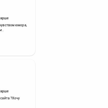
тарше
 чувством юмора,
...
тарше
 сайта ?Хочу