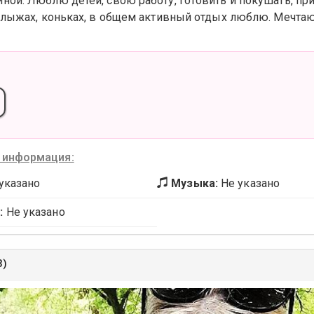
ной. Люблю детей, свою работу, готовить и покушать, при
а лыжах, коньках, в общем активный отдых люблю. Мечта
 информация:
указано
Музыка:
Не указано
:
Не указано
3)