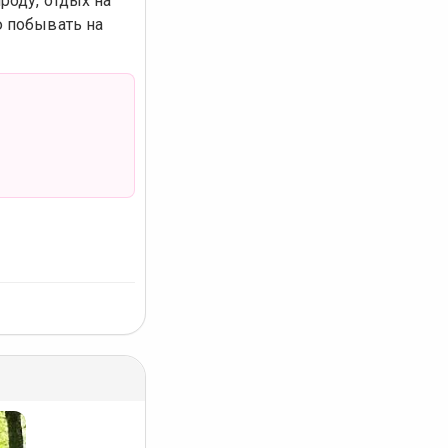
роду, отдых на
ю побывать на