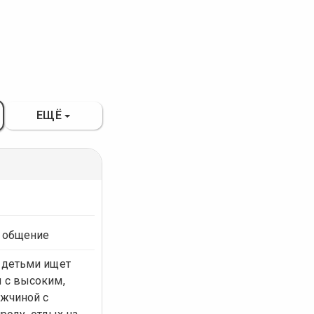
ЕЩЁ
 общение
 детьми ищет
 с высоким,
жчиной с