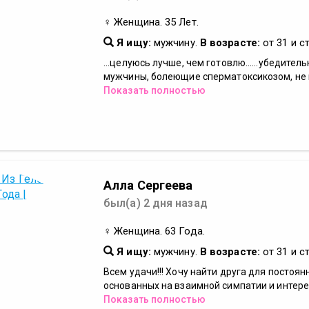
♀ Женщина. 35 Лет.
Я ищу:
мужчину.
В возрасте:
от 31 и с
...целуюсь лучше, чем готовлю......убедител
мужчины, болеющие сперматоксикозом, не п
Показать полностью
Алла Сергеева
был(а) 2 дня назад
♀ Женщина. 63 Года.
Я ищу:
мужчину.
В возрасте:
от 31 и с
Всем удачи!!! Хочу найти друга для постоя
основанных на взаимной симпатии и интерес
Показать полностью