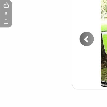
0
Пред
фото