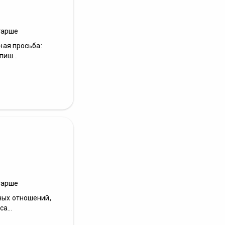
тарше
ьная просьба:
иш...
тарше
нных отношений,
а...