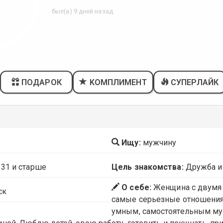
был(а) 9 дней назад
ПОДАРОК
KОМПЛИМЕНТ
СУПЕРЛАЙК
Ищу:
мужчину
 31 и старше
Цель знакомства:
Дружба и
О себе:
Женщина с двумя
ск
самые серьезные отношения
умным, самостоятельным му