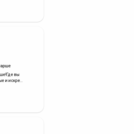
тарше
ше!Где вы
 и искре...