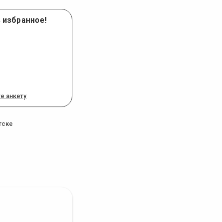
 избранное!
е анкету
тске