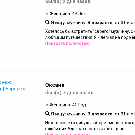
был(а) 2 дня назад
♀ Женщина. 49 Лет.
Я ищу:
мужчину.
В возрасте:
от 31 и с
Хотелось бы встретить "своего" мужчину, с
любящим путешествия. Я -"легкая на подъём
Показать полностью
Оксана
был(а) 7 дней назад
♀ Женщина. 41 Год.
Я ищу:
мужчину.
В возрасте:
от 31 и с
Интересно, кто нибудь заберет меня с этого
влюбитьсяАдекватность нынче в цене......
Показать полностью