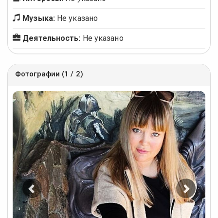
Музыка:
Не указано
Деятельность:
Не указано
Фотографии (1 / 2)
Предыдущее
Следу
фото
фото