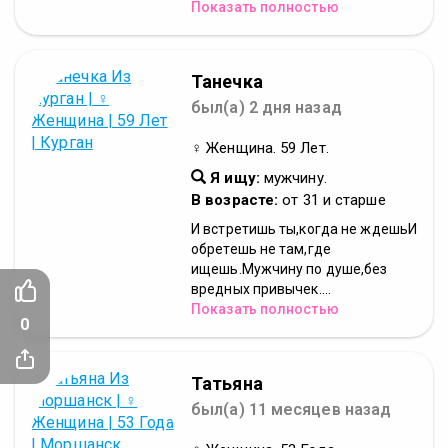
Показать полностью
Танечка
был(а) 2 дня назад
♀ Женщина. 59 Лет.
Я ищу:
мужчину.
В возрасте:
от 31 и старше
И встретишь ты,когда не ждешьИ
обретешь не там,где
ищешь.Мужчину по душе,без
вредных привычек....
Показать полностью
0
Татьяна
был(а) 11 месяцев назад