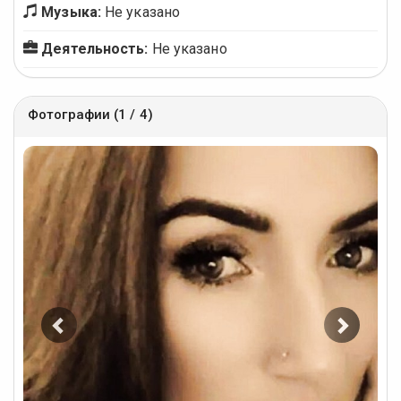
Музыка:
Не указано
Деятельность:
Не указано
Фотографии (1 / 4)
Предыдущее
Следу
фото
фото