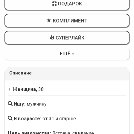
ПОДАРОК
KОМПЛИМЕНТ
СУПЕРЛАЙК
ЕЩЁ
Описание
♀ Женщина,
38
Ищу:
мужчину
В возрасте:
от 31 и старше
Цель знакомства:
Встреча, свидание