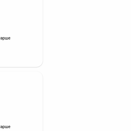
тарше
тарше