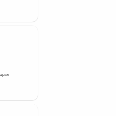
тарше