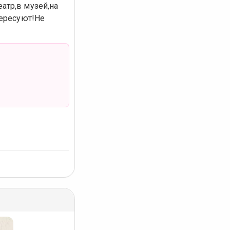
атр,в музей,на
тересуют!Не