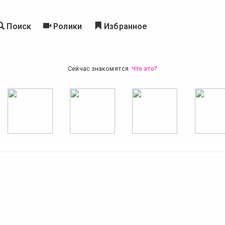
Поиск
Ролики
Избранное
Сейчас знакомятся
Что это?
Весна
54 Года