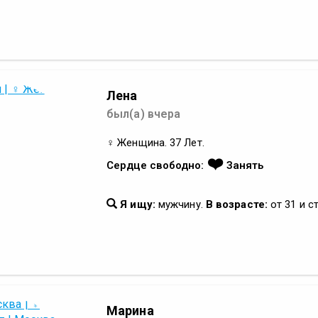
Лена
был(а) вчера
♀ Женщина. 37 Лет.
❤️
Сердце свободно:
Занять
Я ищу:
мужчину.
В возрасте:
от 31 и с
Марина