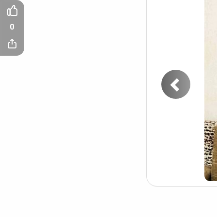
0
Пред
фото