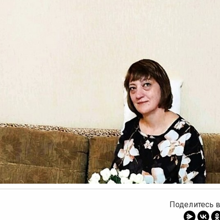
ыдущее
Поделитесь в