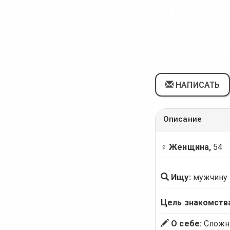
НАПИСАТЬ
Описание
♀ Женщина,
54
Ищу:
мужчину
Цель знакомств
О себе:
Сложно