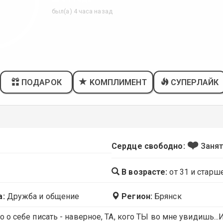
был(а) 4 часа назад
ПОДАРОК
KОМПЛИМЕНТ
СУПЕРЛАЙК
❤️
Сердце свободно:
Заня
В возрасте:
от 31 и старш
а:
Дружба и общение
Регион:
Брянск
 о себе писать - наверное, ТА, кого ТЫ во мне увидишь...