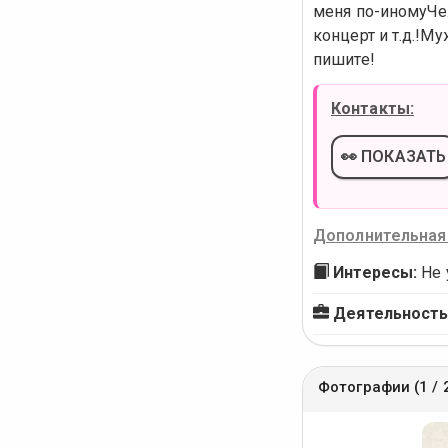
меня по-иномуЧел
концерт и т.д.!М
пишите!
Контакты:
👀 ПОКАЗАТЬ
Дополнительная
Интересы:
Не 
Деятельность
Фотографии (1 / 