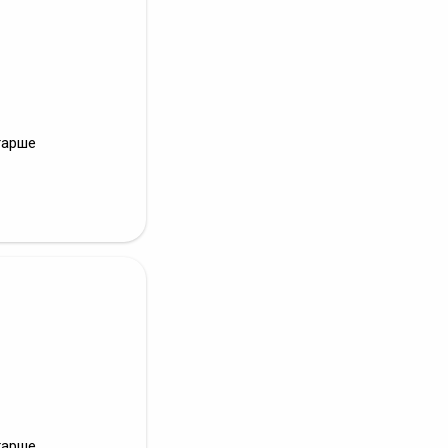
тарше
тарше