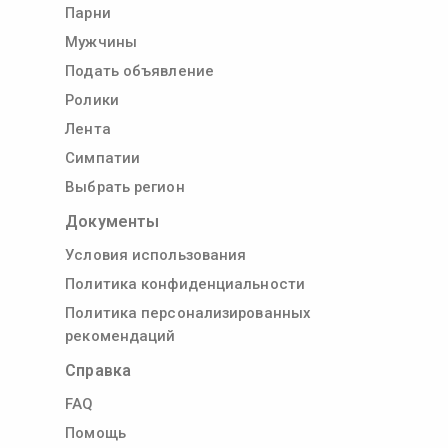
Парни
Мужчины
Подать объявление
Ролики
Лента
Симпатии
Выбрать регион
Документы
Условия использования
Политика конфиденциальности
Политика персонализированных
рекомендаций
Справка
FAQ
Помощь