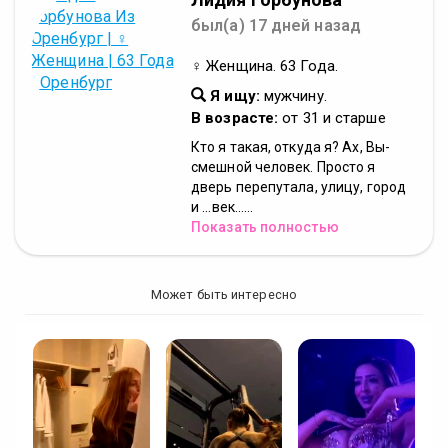
был(а) 17 дней назад
♀ Женщина. 63 Года.
Я ищу:
мужчину.
В возрасте:
от 31 и старше
Кто я такая, откуда я? Ах, Вы-
смешной человек. Просто я
дверь перепутала, улицу, город
и ...век......
Показать полностью
Может быть интересно