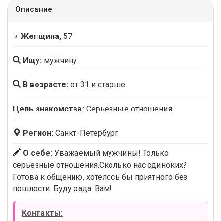
Описание
♀ Женщина,
57
Ищу:
мужчину
В возрасте:
от 31 и старше
Цель знакомства:
Серьёзные отношения
Регион:
Санкт-Петербург
О себе:
Уважаемый мужчины! Только
серьезные отношения.Сколько нас одиноких?
Готова к общению, хотелось бы приятного без
пошлости. Буду рада. Вам!
Контакты: