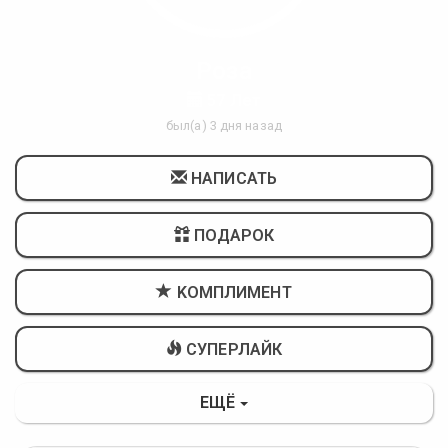
Роза
57 Лет
был(а) 3 дня назад
НАПИСАТЬ
ПОДАРОК
KОМПЛИМЕНТ
СУПЕРЛАЙК
ЕЩЁ