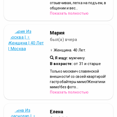
отзывчивая, легка на подъем, в
общении и вес...
Показать полностью
Мария
был(а) вчера
♀ Женщина. 40 Лет.
Я ищу:
мужчину.
В возрасте:
от 31 и старше
Только москвич славянской
внешности! со своей квартирой!
гастробайтеры мимо!Женатики
мимо!без фото...
Показать полностью
Елена