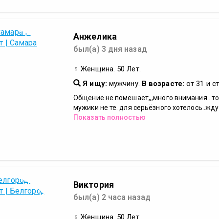
Анжелика
был(а) 3 дня назад
♀ Женщина. 50 Лет.
Я ищу:
мужчину.
В возрасте:
от 31 и с
Общение не помешает,,,много внимания...то
мужики не те. для серьёзного хотелось..жду и
Показать полностью
Виктория
был(а) 2 часа назад
♀ Женщина. 50 Лет.