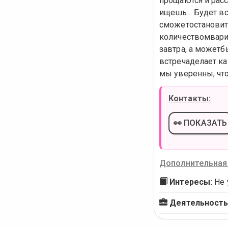
прощаются и расс
ищешь... Будет в
сможетостановить
количествомвариа
завтра, а можетб
встречаделает ка
мы уверенны, что
Контакты:
👀 ПОКАЗАТЬ
Дополнительная
Интересы:
Не 
Деятельность