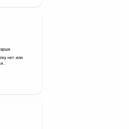
тарше
лку нет..или
...