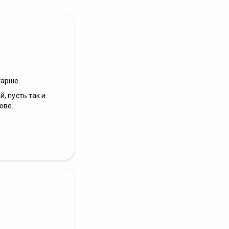
тарше
, пусть так и
ве...