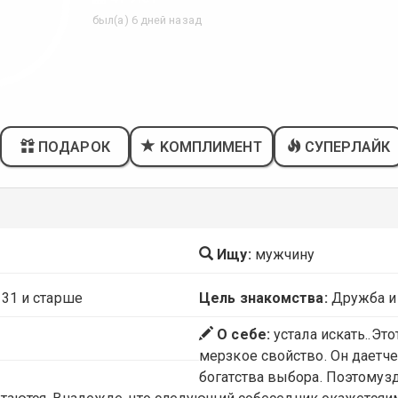
был(а) 6 дней назад
ПОДАРОК
KОМПЛИМЕНТ
СУПЕРЛАЙК
Ищу:
мужчину
 31 и старше
Цель знакомства:
Дружба и
О себе:
устала искать..Это
мерзкое свойство. Он дает
богатства выбора. Поэтомузд