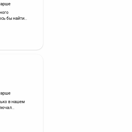
тарше
много
сь бы найти...
тарше
лько в нашем
ючал...