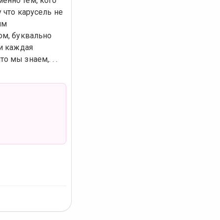
енно тем, кого
 что карусель не
им
ом, буквально
.и каждая
 мы знаем,. . .