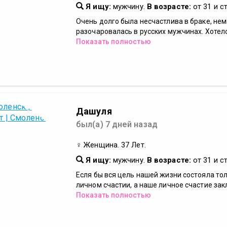
Я ищу:
мужчину.
В возрасте:
от 31 и с
Очень долго была несчастлива в браке, не
разочаровалась в русских мужчинах. Хотело
Показать полностью
Дашуля
был(а) 7 дней назад
♀ Женщина. 37 Лет.
Я ищу:
мужчину.
В возрасте:
от 31 и с
Есля бы вся цель нашей жизни состояла то
личном счастии, а наше личное счастие закл
Показать полностью