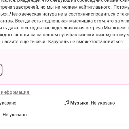
таются. Внадежде, что следующий собеседник окажетсяим
стреча завстречей, но мы не можем найтиглавного...Потому
ся...Человеческая натура не в состояниисправиться с так
нтов. Всегда есть подленькая мыслишка отом, что за угл
ыть даже и сегодня нас ждётсказочная встреча.Мы ждем..
ждого человека на нашем путифактически ничем,потому что
 насайте еще тысячи...Карусель не сможетостановиться
 информация:
указано
Музыка:
Не указано
:
Не указано