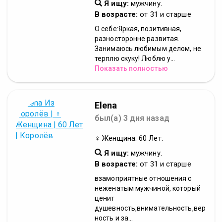
Я ищу:
мужчину.
В возрасте:
от 31 и старше
О себе:Яркая, позитивная,
разносторонне развитая.
Занимаюсь любимым делом, не
терплю скуку! Люблю у...
Показать полностью
Elena
был(а) 3 дня назад
♀ Женщина. 60 Лет.
Я ищу:
мужчину.
В возрасте:
от 31 и старше
взамоприятные отношения с
неженатым мужчиной, который
ценит
душевность,внимательность,вер
ность и за...