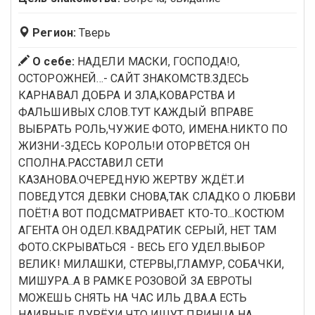
Регион:
Тверь
О себе:
НАДЕЛИ МАСКИ, ГОСПОДА!О,
ОСТОРОЖНЕЙ…- САЙТ ЗНАКОМСТВ.ЗДЕСЬ
КАРНАВАЛ ДОБРА И ЗЛА,КОВАРСТВА И
ФАЛЬШИВЫХ СЛОВ.ТУТ КАЖДЫЙ ВПРАВЕ
ВЫБРАТЬ РОЛЬ,ЧУЖИЕ ФОТО, ИМЕНА.НИКТО ПО
ЖИЗНИ-ЗДЕСЬ КОРОЛЬ!И ОТОРВЁТСЯ ОН
СПОЛНА.РАССТАВИЛ СЕТИ
КАЗАНОВА.ОЧЕРЕДНУЮ ЖЕРТВУ ЖДЁТ.И
ПОВЕДУТСЯ ДЕВКИ СНОВА,ТАК СЛАДКО О ЛЮБВИ
ПОЁТ!А ВОТ ПОДСМАТРИВАЕТ КТО-ТО...КОСТЮМ
АГЕНТА ОН ОДЕЛ.КВАДРАТИК СЕРЫЙ, НЕТ ТАМ
ФОТО.СКРЫВАТЬСЯ - ВЕСЬ ЕГО УДЕЛ.ВЫБОР
ВЕЛИК! МИЛАШКИ, СТЕРВЫ,ГЛАМУР, СОБАЧКИ,
МИШУРА..А В РАМКЕ РОЗОВОЙ ЗА ЕВРОТЫ
МОЖЕШЬ СНЯТЬ НА ЧАС ИЛЬ ДВА.А ЕСТЬ
НАИВНЫЕ ДУРЁХИ,ЧТО ИЩУТ ПРИНЦА НА