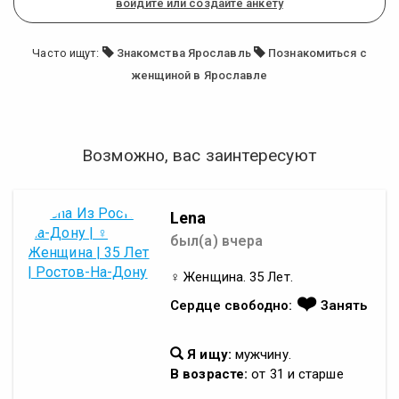
войдите или создайте анкету
Часто ищут:
Знакомства Ярославль
Познакомиться с
женщиной в Ярославле
Возможно, вас заинтересуют
Lena
был(а) вчера
♀ Женщина. 35 Лет.
❤️
Сердце свободно:
Занять
Я ищу:
мужчину.
В возрасте:
от 31 и старше