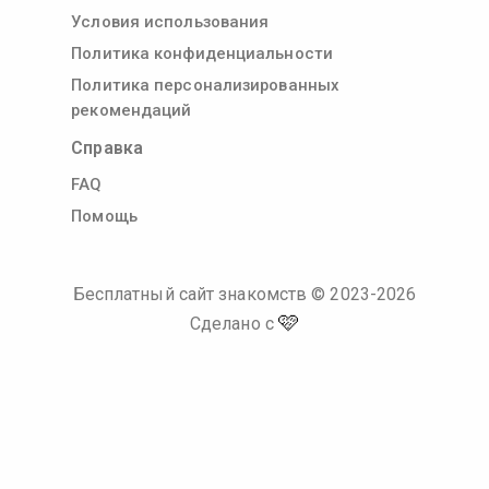
Условия использования
Политика конфиденциальности
Политика персонализированных
рекомендаций
Справка
FAQ
Помощь
Бесплатный сайт знакомств
© 2023-
2026
🩷
Сделано с