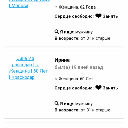
♀ Женщина. 62 Года.
❤️
Сердце свободно:
Занять
Я ищу:
мужчину.
В возрасте:
от 31 и старше
Ирина
был(а) 19 дней назад
♀ Женщина. 60 Лет.
❤️
Сердце свободно:
Занять
Я ищу:
мужчину.
В возрасте:
от 31 и старше