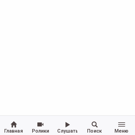
Главная
Ролики
Слушать
Поиск
Меню