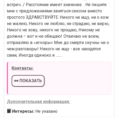
встреч.../ Расстояние имеет значение. . Не пишите
мне с предложениями заняться сексом вместо
простого ЗДРАВСТВУЙТЕ. Никого не ищу, ни о ком
не жалею, Никого не люблю, не страдаю, не верю,
Никого не зову, никого не прощаю, Никому не
должна – вот и не обещаю! Отвечаю не всем,
отправляю в «игноры» Мне до смерти скучны ни о
чем разговоры! Никого не ищу - все находятся
сами, Иногда одиноко и ........
Контакты:
👀 ПОКАЗАТЬ
Дополнительная информация:
Интересы:
Не указано