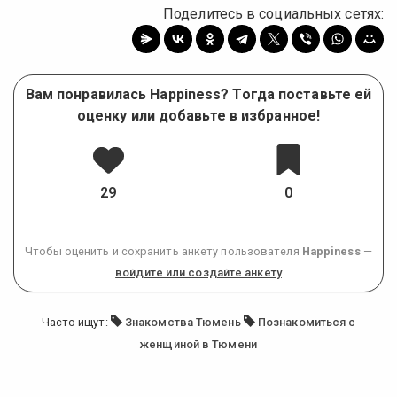
Поделитесь в социальных сетях:
Вам понравилась Happiness? Тогда поставьте ей
оценку или добавьте в избранное!
29
0
Чтобы оценить и сохранить анкету пользователя
Happiness
—
войдите или создайте анкету
Часто ищут:
Знакомства Тюмень
Познакомиться с
женщиной в Тюмени