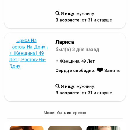
Я ищу:
мужчину.
В возрасте:
от 31 и старше
Лариса
был(а) 3 дня назад
♀ Женщина. 49 Лет.
❤️
Сердце свободно:
Занять
Я ищу:
мужчину.
В возрасте:
от 31 и старше
Может быть интересно