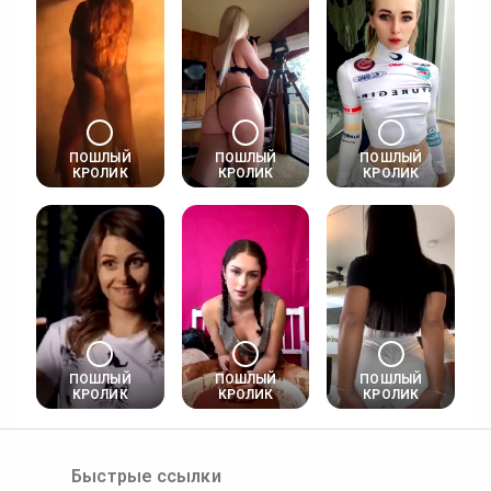
ПОШЛЫЙ
ПОШЛЫЙ
ПОШЛЫЙ
КРОЛИК
КРОЛИК
КРОЛИК
ПОШЛЫЙ
ПОШЛЫЙ
ПОШЛЫЙ
КРОЛИК
КРОЛИК
КРОЛИК
Быстрые ссылки