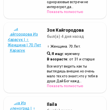
одноразовые встречи не
интересуют,да...
Показать полностью
Зоя Кайгородова
был(а) 4 дня назад
♀ Женщина. 70 Лет.
Я ищу:
мужчину.
В возрасте:
от 31 и старше
Все могут видеть.как ты
выглядишь внешне.но очень
мало тех.кто знает,что у тебя в
душе.Дай Бог кажд...
Показать полностью
Ilaila