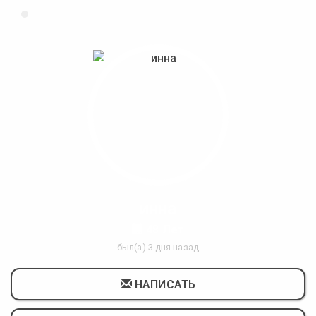
инна
48 Лет
был(а) 3 дня назад
НАПИСАТЬ