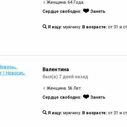
♀ Женщина. 64 Года.
❤️
Сердце свободно:
Занять
Я ищу:
мужчину.
В возрасте:
от 31 и с
Валентина
был(а) 7 дней назад
♀ Женщина. 56 Лет.
❤️
Сердце свободно:
Занять
Я ищу:
мужчину.
В возрасте:
от 31 и с