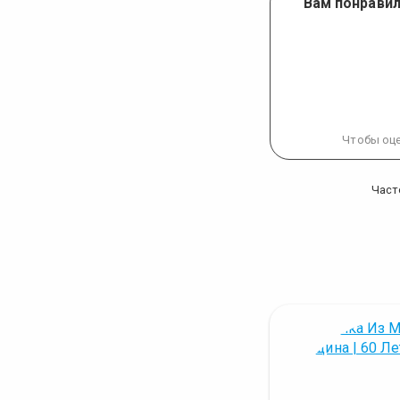
Вам понравил
Чтобы оце
Част