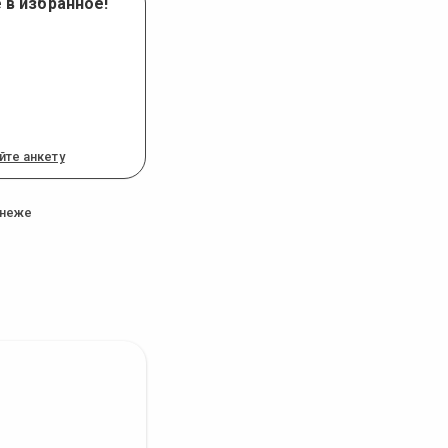
 в избранное!
йте анкету
онеже