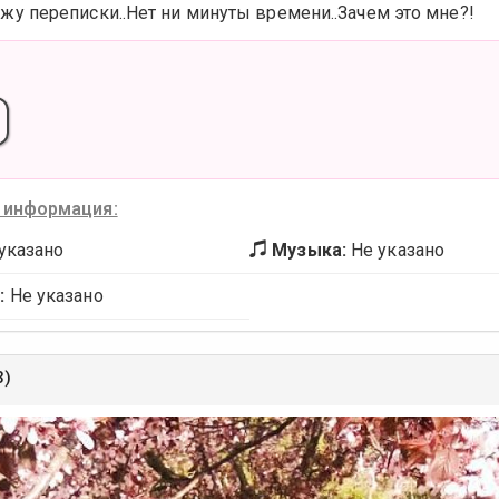
у переписки..Нет ни минуты времени..Зачем это мне?!
 информация:
указано
Музыка:
Не указано
:
Не указано
3)