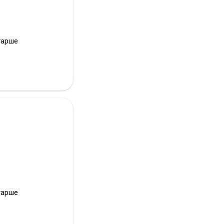
тарше
тарше