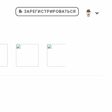
📝 ЗАРЕГИСТРИРОВАТЬСЯ