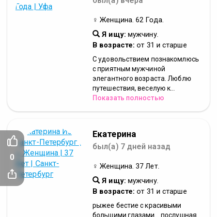
был(а) вчера
♀ Женщина. 62 Года.
Я ищу:
мужчину.
В возрасте:
от 31 и старше
С удовольствием познакомлюсь
с приятным мужчиной
элегантного возраста. Люблю
путешествия, веселую к...
Показать полностью
Екатерина
был(а) 7 дней назад
0
♀ Женщина. 37 Лет.
Я ищу:
мужчину.
В возрасте:
от 31 и старше
рыжее бестие с красивыми
большими глазами... послушная