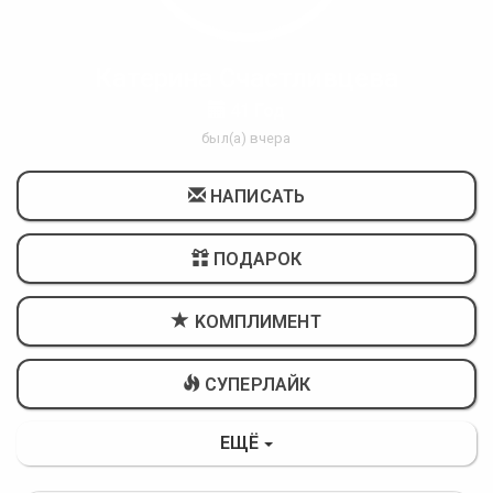
Катерина Счастливцева
41 Год
был(а) вчера
НАПИСАТЬ
ПОДАРОК
KОМПЛИМЕНТ
СУПЕРЛАЙК
ЕЩЁ