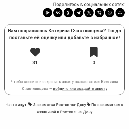
Поделитесь в социальных сетях:
Вам понравилась Катерина Счастливцева? Тогда
поставьте ей оценку или добавьте в избранное!
31
0
Чтобы оценить и сохранить анкету пользователя
Катерина
Счастливцева
—
войдите или создайте анкету
Часто ищут:
Знакомства Ростов-на-Дону
Познакомиться с
женщиной в Ростове-на-Дону