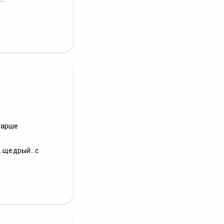
тарше
.щедрый...с