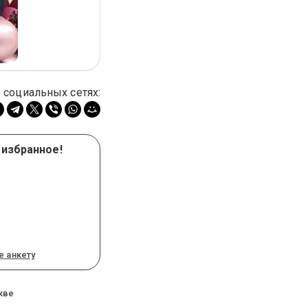
 социальных сетях:
 избранное!
е анкету
кве