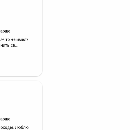
тарше
-что не имел?
ить св...
тарше
 походы. Люблю