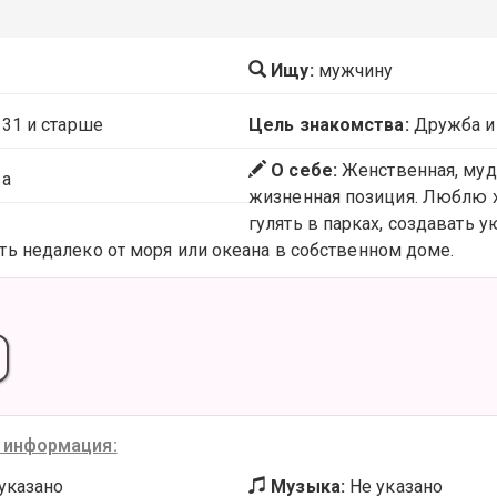
Ищу:
мужчину
 31 и старше
Цель знакомства:
Дружба и
О себе:
Женственная, мудр
а
жизненная позиция. Люблю х
гулять в парках, создавать ую
ь недалеко от моря или океана в собственном доме.
 информация:
указано
Музыка:
Не указано