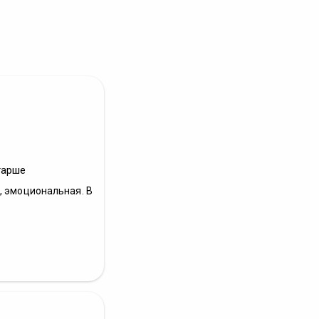
тарше
, эмоциональная. В
.