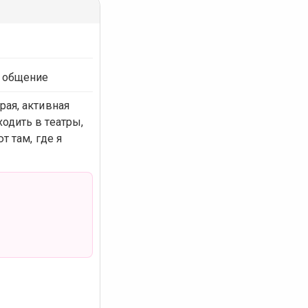
 общение
ая, активная
одить в театры,
т там, где я