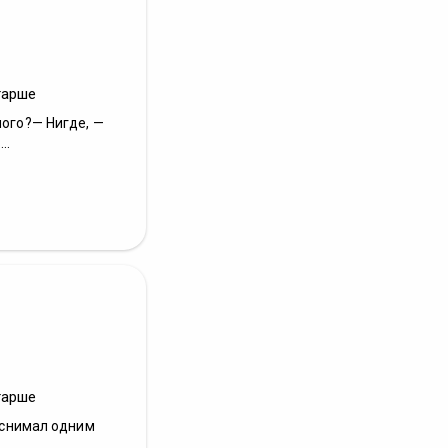
тарше
ного?— Нигде, —
..
тарше
с снимал одним
..