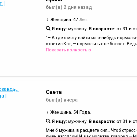
был(а) 2 дня назад
♀ Женщина. 47 Лет.
Я ищу:
мужчину.
В возрасте:
от 31 и с
"— А где я могу найти кого-нибудь нормаль
ответил Кот, — нормальных не бывает. Ведь.
Показать полностью
Света
был(а) вчера
♀ Женщина. 54 Года.
Я ищу:
мужчину.
В возрасте:
от 31 и с
Мне б мужика, в расцвете сил... Чтоб стрес
лишь взглядом! И, как молитву, говорил — М.