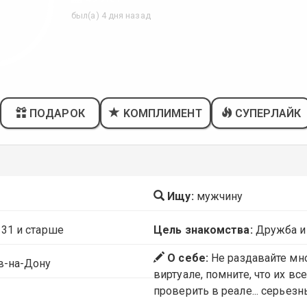
был(а) 4 дня назад
ПОДАРОК
KОМПЛИМЕНТ
СУПЕРЛАЙК
Ищу:
мужчину
 31 и старше
Цель знакомства:
Дружба и
О себе:
Не раздавайте мн
в-на-Дону
виртуале, помните, что их в
проверить в реале... серьез