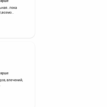
тарше
ная...пока
,возмо...
тарше
дов, влечений,
.