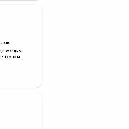
тарше
о,проходим
е нужно м...