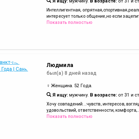
Я ищу:
мужчину.
В возрасте:
от 31 и с
Интеллигентная, опрятная,спортивная,реаль
интересует только общение,но если зацепит
Показать полностью
Людмила
был(а) 8 дней назад
♀ Женщина. 52 Года.
Я ищу:
мужчину.
В возрасте:
от 31 и с
Хочу совпадений....чувств, интересов, взгля
удовольствий, ответственности, комфорта,..
Показать полностью