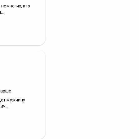
 немногих, кто
..
тарше
дет мужчину
ич...