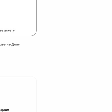
те анкету
ове-на-Дону
тарше