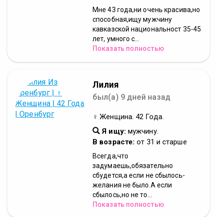
Мне 43 года,ни очень красива,но
способная,ищу мужчину
кавказской национальност 35-45
лет, умного с...
Показать полностью
Лилия
был(а) 9 дней назад
♀ Женщина. 42 Года.
Я ищу:
мужчину.
В возрасте:
от 31 и старше
Всегда,что
задумаешь,обязательно
сбудется,а если не сбылось-
желания не было.А если
сбылось,но не то...
Показать полностью