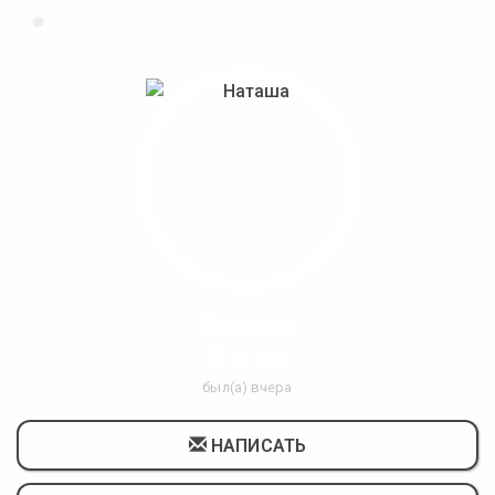
Наташа
38 Лет
был(а) вчера
НАПИСАТЬ