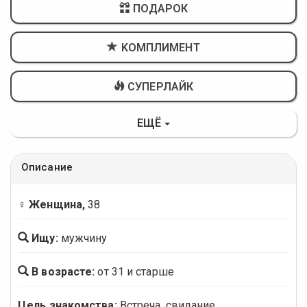
ПОДАРОК
KОМПЛИМЕНТ
СУПЕРЛАЙК
ЕЩЁ
Описание
♀ Женщина,
38
Ищу:
мужчину
В возрасте:
от 31 и старше
Цель знакомства:
Встреча, свидание