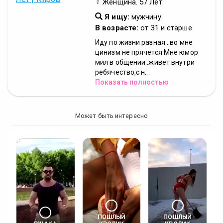
♀ Женщина. 57 Лет.
Я ищу:
мужчину.
В возрасте:
от 31 и старше
Иду по жизни разная...во мне
цинизм не прячется.Мне юмор
мил в общении..живет внутри
ребячество,с н...
Показать полностью
Может быть интересно
ПОШЛЫЙ
ПОШЛЫЙ