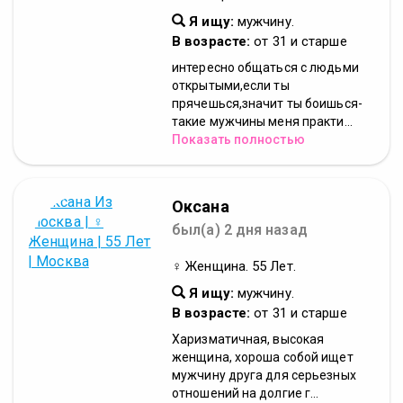
Я ищу:
мужчину.
В возрасте:
от 31 и старше
интересно общаться с людьми
открытыми,если ты
прячешься,значит ты боишься-
такие мужчины меня практи...
Показать полностью
Оксана
был(а) 2 дня назад
♀ Женщина. 55 Лет.
Я ищу:
мужчину.
В возрасте:
от 31 и старше
Харизматичная, высокая
женщина, хороша собой ищет
мужчину друга для серьезных
отношений на долгие г...