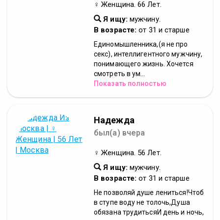
♀ Женщина. 66 Лет.
Я ищу:
мужчину.
В возрасте:
от 31 и старше
Единомышленника,(я не про
секс), интеллигентного мужчину,
понимающего жизнь. Хочется
смотреть в ум...
Показать полностью
Надежда
был(а) вчера
♀ Женщина. 56 Лет.
Я ищу:
мужчину.
В возрасте:
от 31 и старше
Не позволяй душе лениться!Чтоб
в ступе воду не толочь,Душа
обязана трудитьсяИ день и ночь,