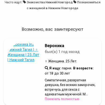
Часто ищут:
Знакомства Нижний Новгород
Познакомиться
с женщиной в Нижнем Новгороде
Возможно, вас заинтересуют
Вероника
был(а) 1 год назад
♀ Женщина. 25 Лет.
Я ищу:
парня.
В возрасте:
от 18 до 30 лет
Симпатичная, развратная
девушка, без всяких заморочек,
встречусь для секса с
адекватным мужчиной. М...
Показать полностью