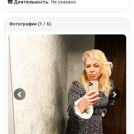
Деятельность:
Не указано
Фотографии (1 / 6)
Предыдущее
Следу
фото
фото