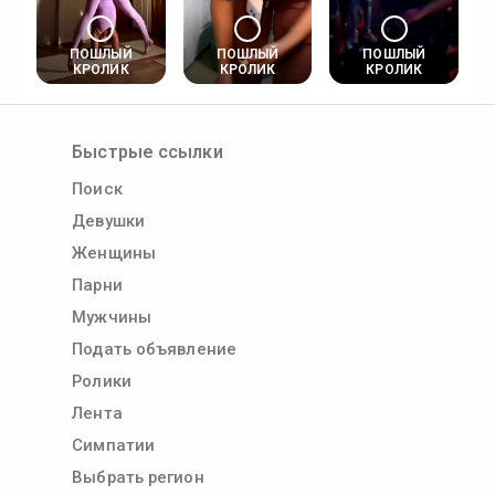
ПОШЛЫЙ
ПОШЛЫЙ
ПОШЛЫЙ
КРОЛИК
КРОЛИК
КРОЛИК
Быстрые ссылки
Поиск
Девушки
Женщины
Парни
Мужчины
Подать объявление
Ролики
Лента
Симпатии
Выбрать регион