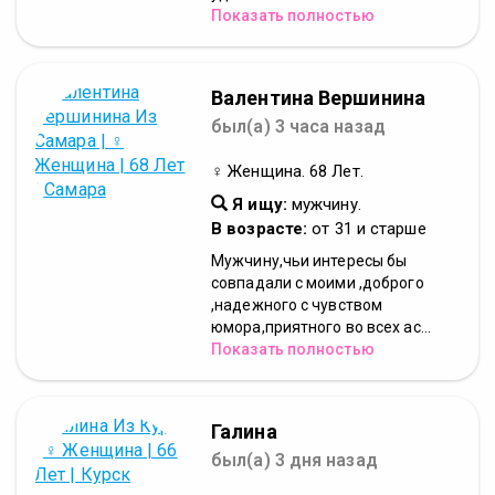
Показать полностью
Валентина Вершинина
был(а) 3 часа назад
♀ Женщина. 68 Лет.
Я ищу:
мужчину.
В возрасте:
от 31 и старше
Мужчину,чьи интересы бы
совпадали с моими ,доброго
,надежного с чувством
юмора,приятного во всех ас...
Показать полностью
Галина
был(а) 3 дня назад