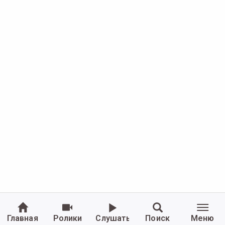
Главная
Ролики
Слушать
Поиск
Меню