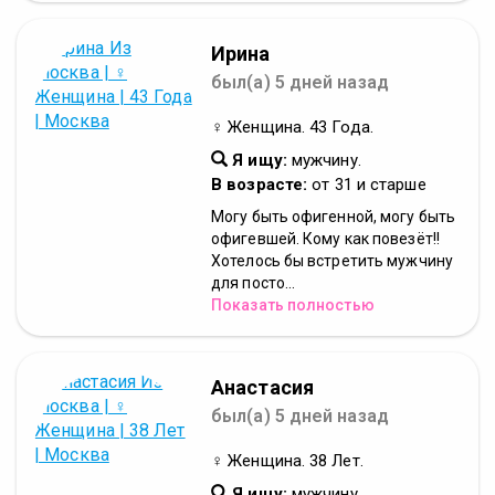
Ирина
был(а) 5 дней назад
♀ Женщина. 43 Года.
Я ищу:
мужчину.
В возрасте:
от 31 и старше
Могу быть офигенной, могу быть
офигевшей. Кому как повезёт!!
Хотелось бы встретить мужчину
для посто...
Показать полностью
Анастасия
был(а) 5 дней назад
♀ Женщина. 38 Лет.
Я ищу:
мужчину.