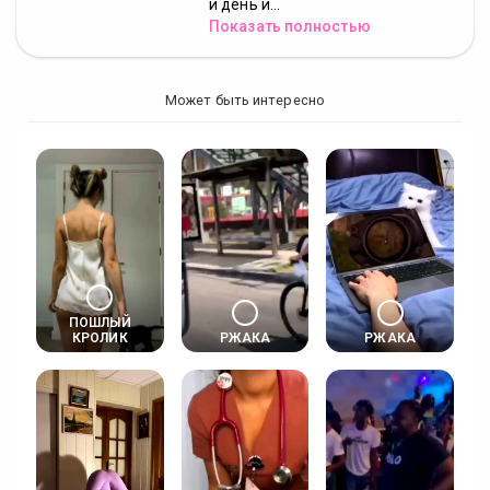
и день и...
Показать полностью
Может быть интересно
ПОШЛЫЙ
КРОЛИК
РЖАКА
РЖАКА