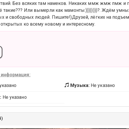
твий. Без всяких там намеков. Никаких ммж жмж пмж и п
 такие??? Или вымерли как мамонты:))))))))?. Ждём умны
х и свободных людей. Пишите!)Друзей, лёгких на подъем
 открытых ко всему новому и интересному.
 информация:
указано
Музыка:
Не указано
:
Не указано
4)