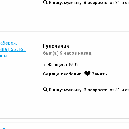
Я ищу:
мужчину.
В возрасте:
от 31 и с
Гульчачак
был(а) 9 часов назад
♀ Женщина. 55 Лет.
❤️
Сердце свободно:
Занять
Я ищу:
мужчину.
В возрасте:
от 31 и с