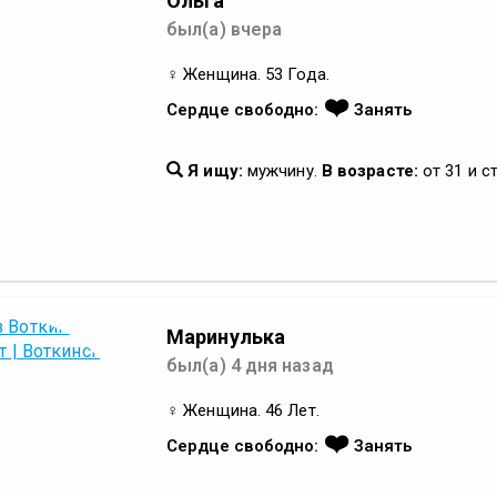
Ольга
был(а) вчера
♀ Женщина. 53 Года.
❤️
Сердце свободно:
Занять
Я ищу:
мужчину.
В возрасте:
от 31 и с
Маринулька
был(а) 4 дня назад
♀ Женщина. 46 Лет.
❤️
Сердце свободно:
Занять