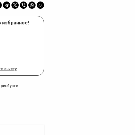
в избранное!
е анкету
еринбурге