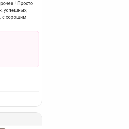
рочее ! Просто
х, успешных,
, с хорошим