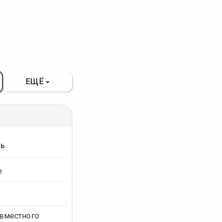
ЕЩЁ
ть
е
овместного