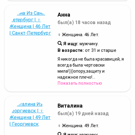
Анна
был(а) 18 часов назад
♀ Женщина. 46 Лет.
Я ищу:
мужчину.
В возрасте:
от 31 и старше
Я никогда не была красавицей, я
всегда была чертовски
мила!)))опору,защиту и
надежное плечо!...
Показать полностью
Виталина
был(а) 19 дней назад
♀ Женщина. 49 Лет.
Я ищу:
мужчину.