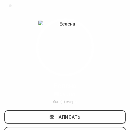
Еелена
59 Лет
был(а) вчера
НАПИСАТЬ