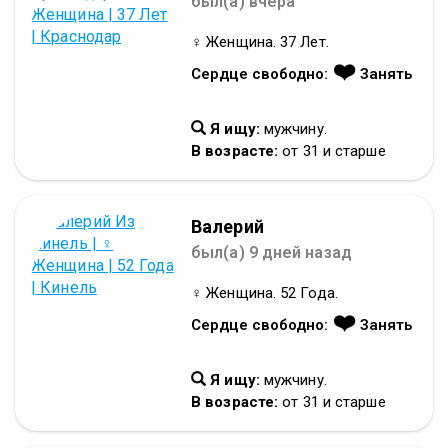
был(а) вчера
♀ Женщина. 37 Лет.
❤️
Сердце свободно:
Занять
Я ищу:
мужчину.
В возрасте:
от 31 и старше
Валерий
был(а) 9 дней назад
♀ Женщина. 52 Года.
❤️
Сердце свободно:
Занять
Я ищу:
мужчину.
В возрасте:
от 31 и старше