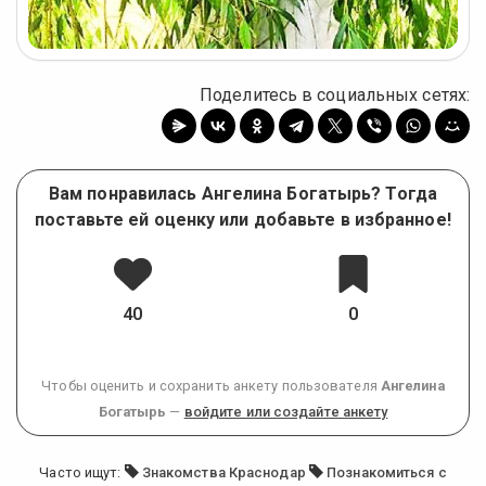
Поделитесь в социальных сетях:
Вам понравилась Ангелина Богатырь? Тогда
поставьте ей оценку или добавьте в избранное!
40
0
Чтобы оценить и сохранить анкету пользователя
Ангелина
Богатырь
—
войдите или создайте анкету
Часто ищут:
Знакомства Краснодар
Познакомиться с