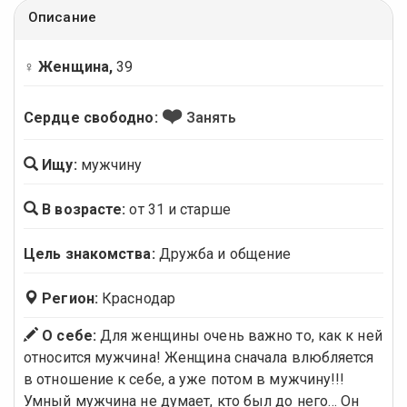
Описание
♀ Женщина,
39
❤️
Сердце свободно:
Занять
Ищу:
мужчину
В возрасте:
от 31 и старше
Цель знакомства:
Дружба и общение
Регион:
Краснодар
О себе:
Для женщины очень важно то, как к ней
относится мужчина! Женщина сначала влюбляется
в отношение к себе, а уже потом в мужчину!!!
Умный мужчина не думает, кто был до него… Он