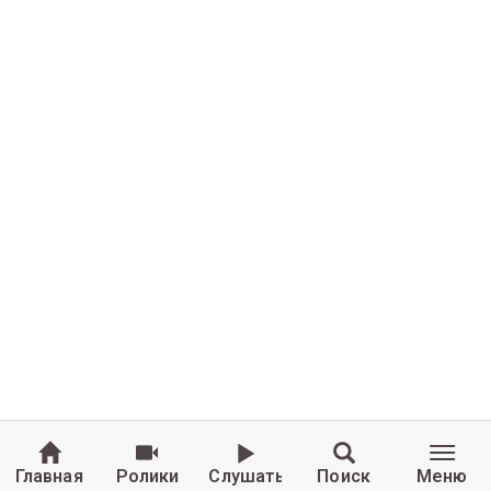
Главная
Ролики
Слушать
Поиск
Меню