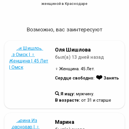
женщиной в Краснодаре
Возможно, вас заинтересуют
Оля Шишлова
был(а) 13 дней назад
♀ Женщина. 45 Лет.
❤️
Сердце свободно:
Занять
Я ищу:
мужчину.
В возрасте:
от 31 и старше
Марина