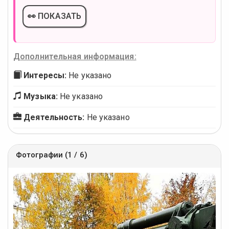
👀 ПОКАЗАТЬ
Дополнительная информация:
Интересы:
Не указано
Музыка:
Не указано
Деятельность:
Не указано
Фотографии (1 / 6)