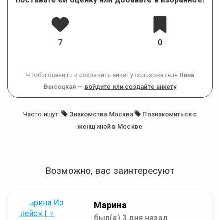
7
0
Чтобы оценить и сохранить анкету пользователя
Нина
Высоцкая
—
войдите или создайте анкету
Часто ищут:
Знакомства Москва
Познакомиться с
женщиной в Москве
Возможно, вас заинтересуют
Mарина
был(а) 3 дня назад