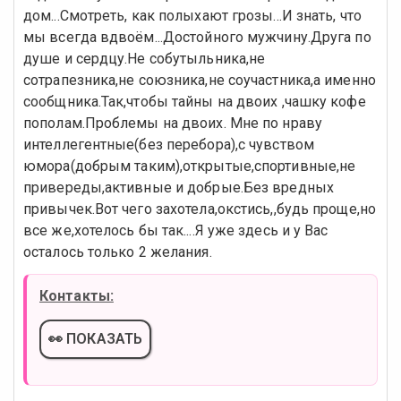
дом...Смотреть, как полыхают грозы...И знать, что
мы всегда вдвоём...Достойного мужчину.Друга по
душе и сердцу.Не собутыльника,не
сотрапезника,не союзника,не соучастника,а именно
сообщника.Так,чтобы тайны на двоих ,чашку кофе
пополам.Проблемы на двоих. Мне по нраву
интеллегентные(без перебора),с чувством
юмора(добрым таким),открытые,спортивные,не
привереды,активные и добрые.Без вредных
привычек.Вот чего захотела,окстись,,будь проще,но
все же,хотелось бы так....Я уже здесь и у Вас
осталось только 2 желания.
Контакты:
👀 ПОКАЗАТЬ