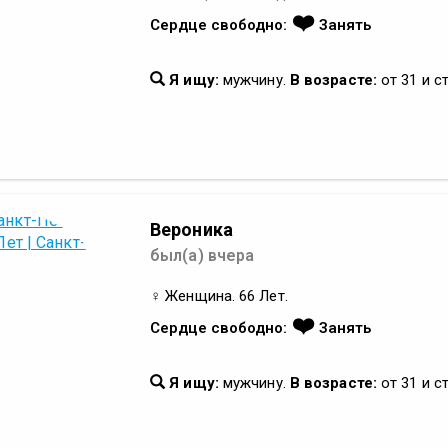
❤️
Сердце свободно:
Занять
Я ищу:
мужчину.
В возрасте:
от 31 и с
Вероника
был(а) вчера
♀ Женщина. 66 Лет.
❤️
Сердце свободно:
Занять
Я ищу:
мужчину.
В возрасте:
от 31 и с