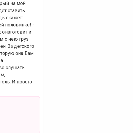
орый на мой
дет ставить
дь скажет:
й половинке! -
х онаготовит и
ом с нею груз
н. За детского
торую она Вам
за
во слушать.
м,
ель. И просто