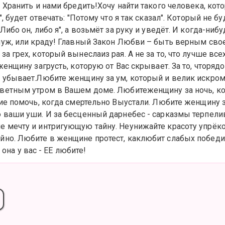
 Хранить и нами бредить!Хочу найти такого человека, кот
, будет отвечать: "Потому что я так сказал". Который не бу
ибо он, либо я", а возьмёт за руку и уведёт. И когда-нибу
уж, или краду! Главный Закон Любви – быть верным свое
а грех, который вынеслаиз рая. А не за то, что лучше все
женщину загрусть, которую от Вас скрывает. За то, чторяд
убывает.Любите женщину за ум, который и велик искроме
ветным утром в Вашем доме. Любитеженщину за ночь, ко
ие помочь, когда смертельно Выустали. Любите женщину 
 ваши уши. И за бесценный дарнебес - сарказмы терпели
 мечту и интригующую тайну. Неунижайте красоту упрёко
но. Любите в женщине протест, каклюбит слабых победит
ть она у вас - ЕЕ любите!