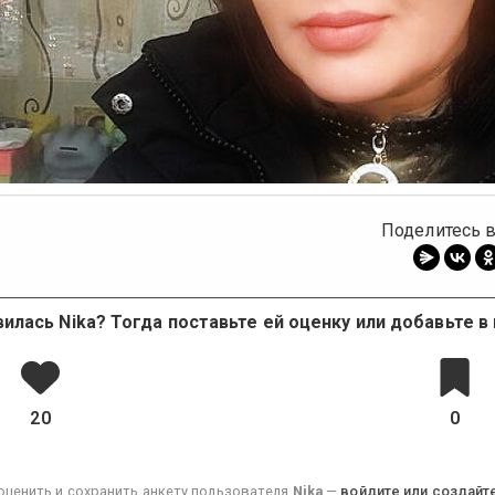
Поделитесь в
илась Nika? Тогда поставьте ей оценку или добавьте в
20
0
оценить и сохранить анкету пользователя
Nika
—
войдите или создайте