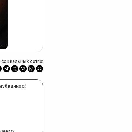
фото
 социальных сетях:
 избранное!
 анкету