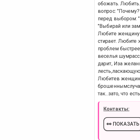
обожать. Любить.
вопрос: "Почему?"
перед выбором: "Л
"Выбирай или зам
Любите женщину з
стирает. Любите 
проблем быстрее 
веселья шумрасс
дарит, Иза желан
лесть,ласкающую
Любитев женщине
брошеннымслучай
так...зато, что ес
Контакты:
👀 ПОКАЗАТЬ