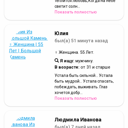
теплится любовь,Когда на небе
светит солн...
Показать полностью
Юлия
был(а) 51 минута назад
♀ Женщина. 55 Лет.
Я ищу:
мужчину.
В возрасте:
от 31 и старше
Устала быть сильной... Устала
быть мудрой... Устала спасать,
побеждать, выживать. Глаз
хочется добр...
Показать полностью
Людмила Иванова
был(а) 7 дней назад