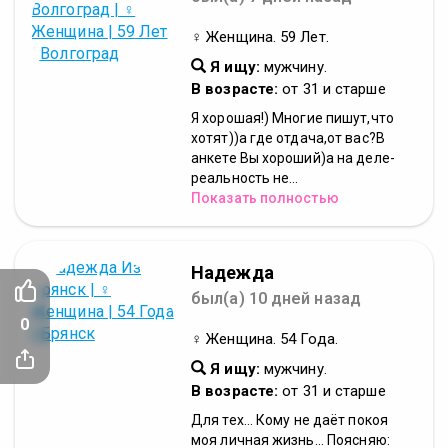
♀ Женщина. 59 Лет.
Я ищу:
мужчину.
В возрасте:
от 31 и старше
Я хорошая!) Многие пишут,что
хотят))а где отдача,от вас?В
анкете Вы хороший)а на деле-
реальность не...
Показать полностью
Надежда
был(а) 10 дней назад
0
♀ Женщина. 54 Года.
Я ищу:
мужчину.
В возрасте:
от 31 и старше
Для тех... Кому не даёт покоя
моя личная жизнь... Поясняю: