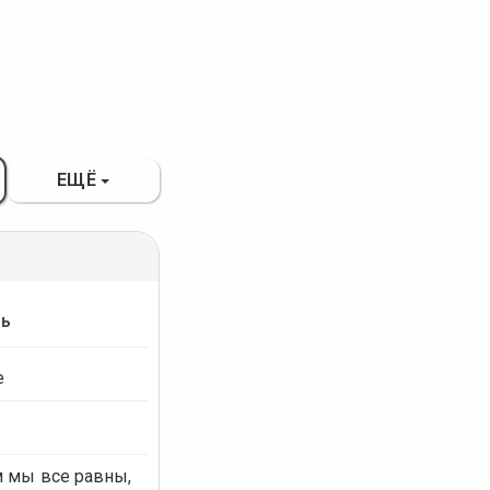
ЕЩЁ
ть
е
м мы все равны,