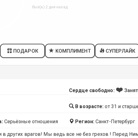
был(а) 2 дня назад
ПОДАРОК
KОМПЛИМЕНТ
СУПЕРЛАЙК
❤️
Сердце свободно:
Заня
В возрасте:
от 31 и старш
а:
Серьёзные отношения
Регион:
Санкт-Петербург
 в других врагов! Мы ведь все не без грехов ! Перед Ни