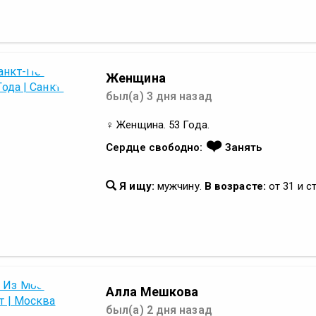
Женщина
был(а) 3 дня назад
♀ Женщина. 53 Года.
❤️
Сердце свободно:
Занять
Я ищу:
мужчину.
В возрасте:
от 31 и с
Алла Мешкова
был(а) 2 дня назад