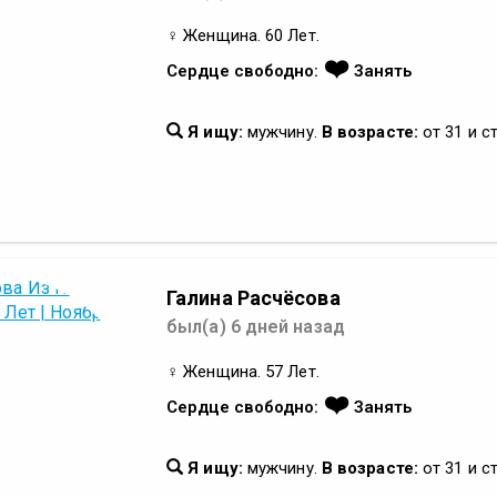
♀ Женщина. 60 Лет.
❤️
Сердце свободно:
Занять
Я ищу:
мужчину.
В возрасте:
от 31 и с
Галина Расчёсова
был(а) 6 дней назад
♀ Женщина. 57 Лет.
❤️
Сердце свободно:
Занять
Я ищу:
мужчину.
В возрасте:
от 31 и с