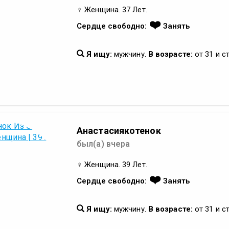
♀ Женщина. 37 Лет.
❤️
Сердце свободно:
Занять
Я ищу:
мужчину.
В возрасте:
от 31 и с
Анастасиякотенок
был(а) вчера
♀ Женщина. 39 Лет.
❤️
Сердце свободно:
Занять
Я ищу:
мужчину.
В возрасте:
от 31 и с