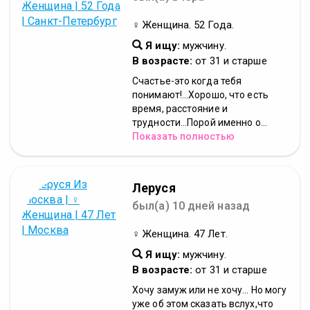
♀ Женщина. 52 Года.
Я ищу:
мужчину.
В возрасте:
от 31 и старше
Счастье-это когда тебя
понимают!...Хорошо, что есть
время, расстояние и
трудности...Порой именно о...
Показать полностью
Леруся
был(а) 10 дней назад
♀ Женщина. 47 Лет.
Я ищу:
мужчину.
В возрасте:
от 31 и старше
Хочу замуж или не хочу... Но могу
уже об этом сказать вслух,что