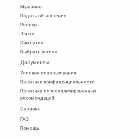
Мужчины
Подать объявление
Ролики
Лента
Симпатии
Выбрать регион
Документы
Условия использования
Политика конфиденциальности
Политика персонализированных
рекомендаций
Справка
FAQ
Помощь