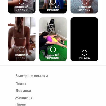
ПОШЛЫЙ
ПОШЛЫЙ
ПОШЛЫЙ
КРОЛИК
КРОЛИК
КРОЛИК
ПОШЛЫЙ
ПОШЛЫЙ
КРОЛИК
КРОЛИК
РЖАКА
Быстрые ссылки
Поиск
Девушки
Женщины
Парни