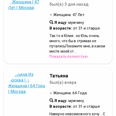
был(а) 3 дня назад
♀ Женщина. 47 Лет.
Я ищу:
мужчину.
В возрасте:
от 31 и старше
Так то я Юлия.. но Юль очень
много, что бы в стримах не
путалисьПокажите мне, в каком
месте моей ст...
Показать полностью
Татьяна
был(а) вчера
♀ Женщина. 64 Года.
Я ищу:
мужчину.
В возрасте:
от 31 и старше
Наверно невозможного хочу... С