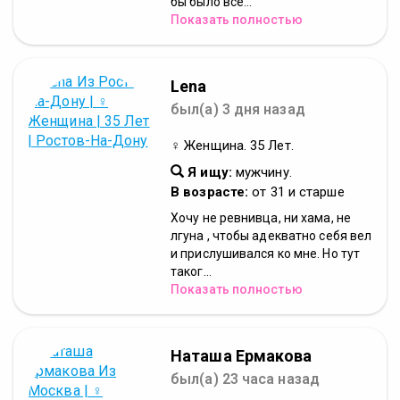
бы было все...
Показать полностью
Lena
был(а) 3 дня назад
♀ Женщина. 35 Лет.
Я ищу:
мужчину.
В возрасте:
от 31 и старше
Хочу не ревнивца, ни хама, не
лгуна , чтобы адекватно себя вел
и прислушивался ко мне. Но тут
таког...
Показать полностью
Наташa Ермакова
был(а) 23 часа назад