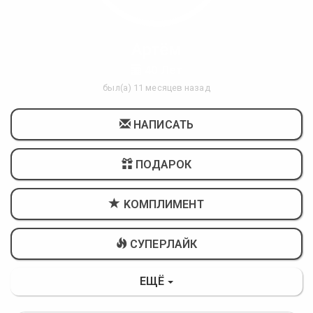
Артём
40 Лет
был(а) 11 месяцев назад
НАПИСАТЬ
ПОДАРОК
KОМПЛИМЕНТ
СУПЕРЛАЙК
ЕЩЁ