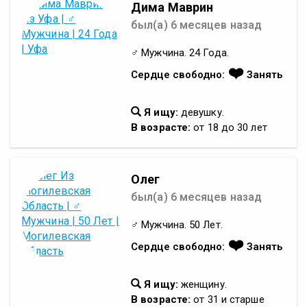
Дима Маврин
был(а) 6 месяцев назад
♂ Мужчина. 24 Года.
❤️
Сердце свободно:
Занять
Я ищу:
девушку.
В возрасте:
от 18 до 30 лет
Олег
был(а) 6 месяцев назад
♂ Мужчина. 50 Лет.
❤️
Сердце свободно:
Занять
Я ищу:
женщину.
В возрасте:
от 31 и старше