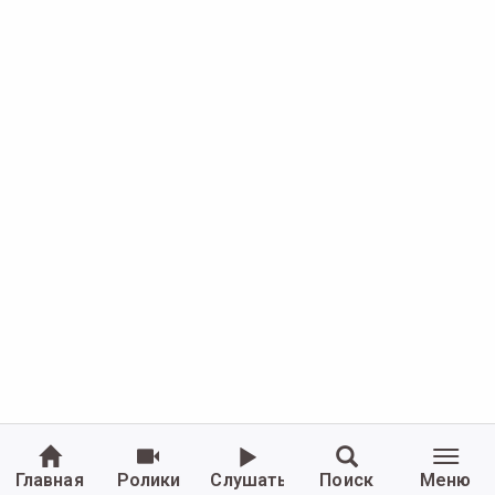
Главная
Ролики
Слушать
Поиск
Меню