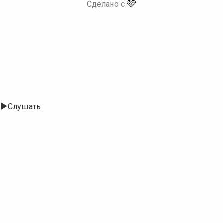
🩷
Сделано с
Слушать