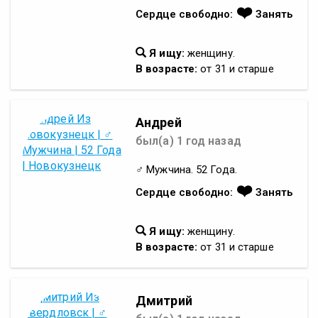
❤️
Сердце свободно:
Занять
Я ищу:
женщину.
В возрасте:
от 31 и старше
Андрей
был(а) 1 год назад
♂ Мужчина. 52 Года.
❤️
Сердце свободно:
Занять
Я ищу:
женщину.
В возрасте:
от 31 и старше
Дмитрий