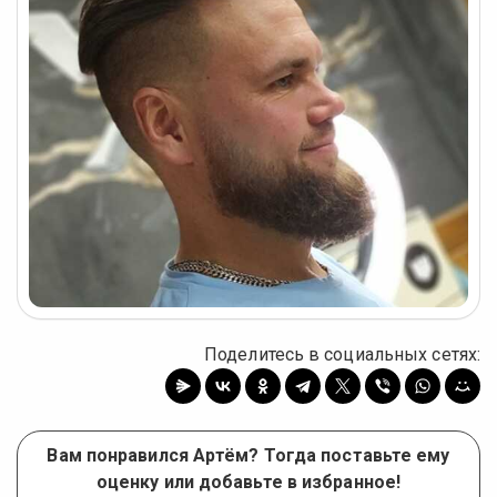
Поделитесь в социальных сетях:
Вам понравился Артём? Тогда поставьте ему
оценку или добавьте в избранное!