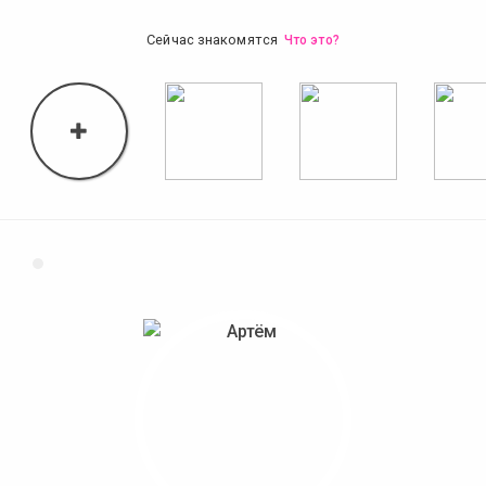
Сейчас знакомятся
Что это?