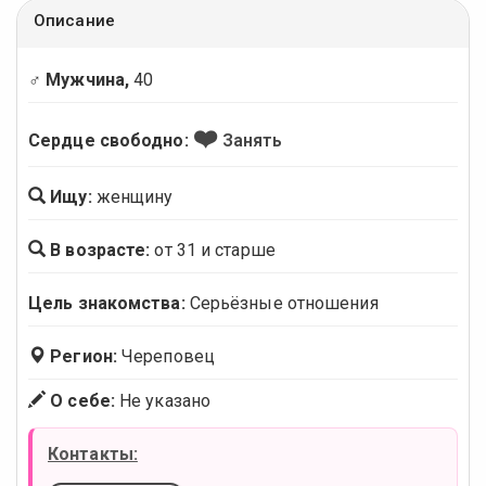
Описание
♂ Мужчина,
40
❤️
Сердце свободно:
Занять
Ищу:
женщину
В возрасте:
от 31 и старше
Цель знакомства:
Серьёзные отношения
Регион:
Череповец
О себе:
Не указано
Контакты: