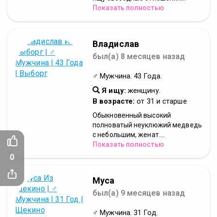
Показать полностью
Владислав
был(а) 8 месяцев назад
♂ Мужчина. 43 Года.
Я ищу:
женщину.
В возрасте:
от 31 и старше
Обыкновенный высокий
полноватый неуклюжий медведь
с небольшим, женат....
Показать полностью
0
Муса
был(а) 9 месяцев назад
♂ Мужчина. 31 Год.