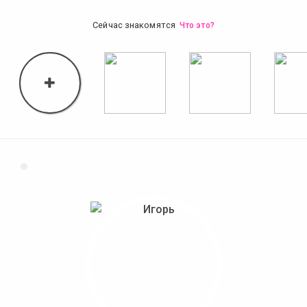
Сейчас знакомятся
Что это?