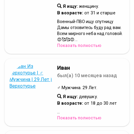
Я ищу:
женщину.
В возрасте:
от 31 и старше
Военный-ПВО ищу спутницу
Дамы отзовитесь буду рад вам.
Всем мирного неба над головой.
😍🥰🥰😍...
Показать полностью
Иван
был(а) 10 месяцев назад
♂ Мужчина. 29 Лет.
Я ищу:
девушку.
В возрасте:
от 18 до 30 лет
...
Показать полностью