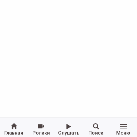
Главная
Ролики
Слушать
Поиск
Меню