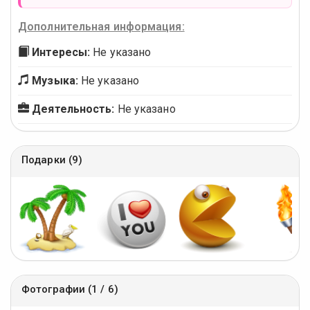
Дополнительная информация:
Интересы:
Не указано
Музыка:
Не указано
Деятельность:
Не указано
Подарки (9)
Фотографии (1 / 6)