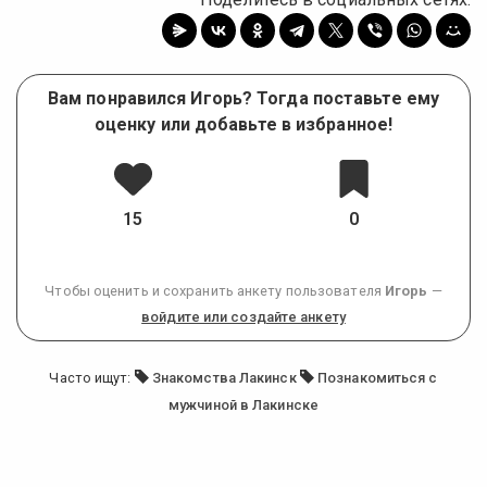
Вам понравился Игорь? Тогда поставьте ему
оценку или добавьте в избранное!
15
0
Чтобы оценить и сохранить анкету пользователя
Игорь
—
войдите или создайте анкету
Часто ищут:
Знакомства Лакинск
Познакомиться с
мужчиной в Лакинске