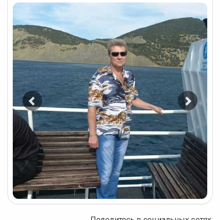
Предыдущее
Следу
фото
фото
Поделитесь в социальных сетях: