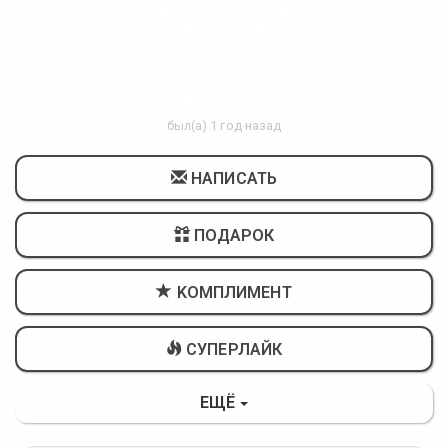
Игорь
52 Года
был(а) 1 год назад
НАПИСАТЬ
ПОДАРОК
KОМПЛИМЕНТ
СУПЕРЛАЙК
ЕЩЁ