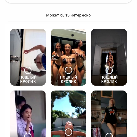
Может быть интересно
ПОШЛЫЙ
ПОШЛЫЙ
ПОШЛЫЙ
КРОЛИК
КРОЛИК
КРОЛИК