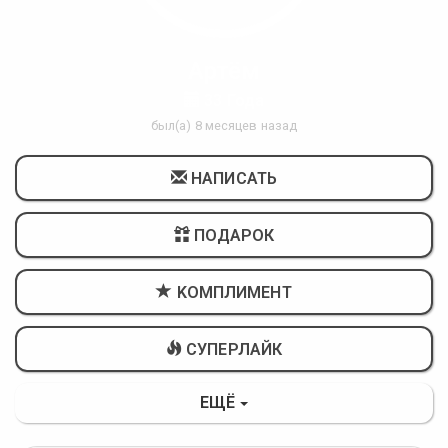
Артём
33 Года
был(а) 8 месяцев назад
НАПИСАТЬ
ПОДАРОК
KОМПЛИМЕНТ
СУПЕРЛАЙК
ЕЩЁ