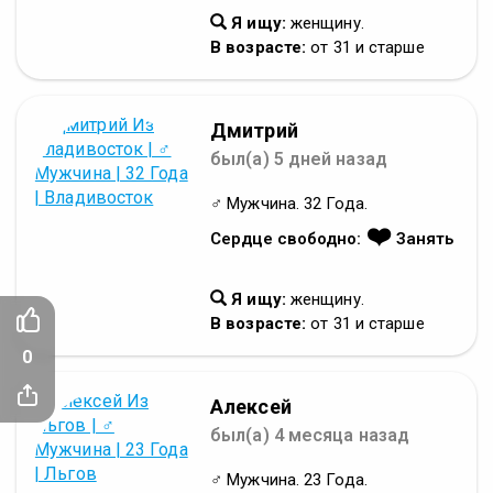
Я ищу:
женщину.
В возрасте:
от 31 и старше
Дмитрий
был(а) 5 дней назад
♂ Мужчина. 32 Года.
❤️
Сердце свободно:
Занять
Я ищу:
женщину.
В возрасте:
от 31 и старше
0
Алексей
был(а) 4 месяца назад
♂ Мужчина. 23 Года.