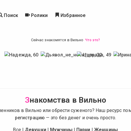
Поиск
Ролики
Избранное
Сейчас знакомятся в Вильно
Что это?
З
накомства в Вильно
енников в Вильно или обрести суженого? Наш ресурс по
регистрацию
— это без денег и очень просто.
Все
|
Девушки
|
Мужчины
|
Парни
|
Женщины