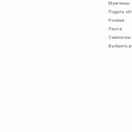
Мужчины
Подать об
Ролики
Лента
Симпатии
Выбрать р