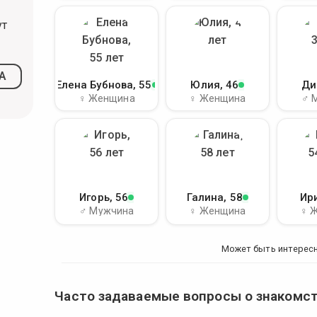
ут
А
Елена Бубнова
, 55
Юлия
, 46
Ди
♀ Женщина
♀ Женщина
♂ 
Игорь
, 56
Галина
, 58
Ир
♂ Мужчина
♀ Женщина
♀ 
Может быть интерес
Часто задаваемые вопросы о знакомст