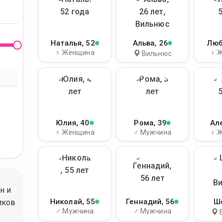
Наталья
, 52
Альва
, 26
Люб
♀ Женщина
♀ 
Вильнюс
Юлия
, 40
Рома
, 39
Ал
♀ Женщина
♂ Мужчина
♀ 
н и
Николай
, 55
Геннадий
, 56
Ш
иков
♂ Мужчина
♂ Мужчина