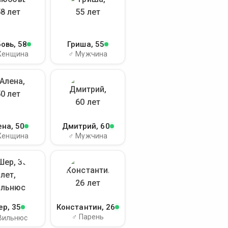
овь
, 58
Гриша
, 55
Женщина
♂ Мужчина
ена
, 50
Дмитрий
, 60
Женщина
♂ Мужчина
ер
, 35
Константин
, 26
♂ Парень
Вильнюс