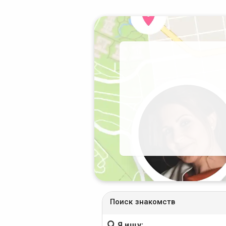
Поиск знакомств
Я ищу: