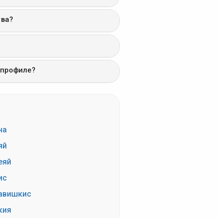
тва?
 профиле?
на
яй
еяй
ис
авишкис
кия