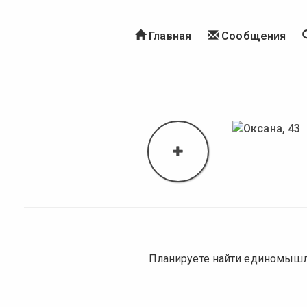
Главная
Сообщения
Планируете найти единомышл