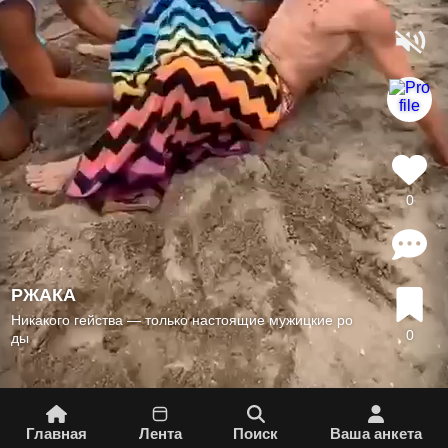
0
РЖАКА
Никакого гейства — только настоящие мужицкие ро
0
ды
Главная
Лента
Поиск
Вашa aнкета