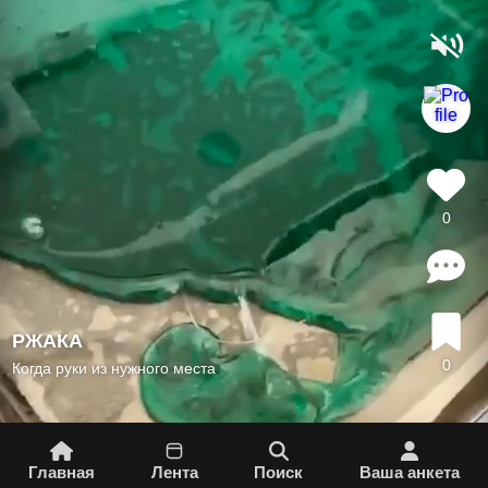
0
РЖАКА
0
Когда руки из нужного места
Главная
Лента
Поиск
Вашa aнкета